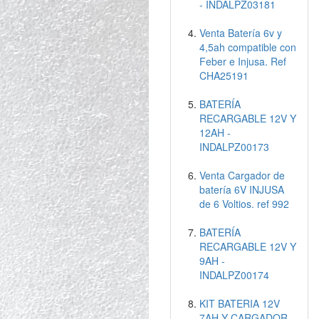
- INDALPZ03181
Venta Batería 6v y
4,5ah compatible con
Feber e Injusa. Ref
CHA25191
BATERÍA
RECARGABLE 12V Y
12AH -
INDALPZ00173
Venta Cargador de
batería 6V INJUSA
de 6 Voltios. ref 992
BATERÍA
RECARGABLE 12V Y
9AH -
INDALPZ00174
KIT BATERIA 12V
7AH Y CARGADOR