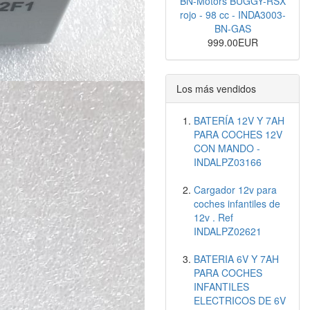
BN-Motors BUGGY-RSX
rojo - 98 cc - INDA3003-
BN-GAS
999.00EUR
Los más vendidos
BATERÍA 12V Y 7AH
PARA COCHES 12V
CON MANDO -
INDALPZ03166
Cargador 12v para
coches infantiles de
12v . Ref
INDALPZ02621
BATERIA 6V Y 7AH
PARA COCHES
INFANTILES
ELECTRICOS DE 6V