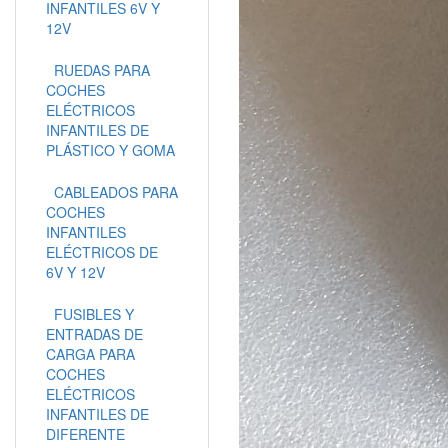
INFANTILES 6V Y
12V
RUEDAS PARA
COCHES
ELÉCTRICOS
INFANTILES DE
PLÁSTICO Y GOMA
CABLEADOS PARA
COCHES
INFANTILES
ELÉCTRICOS DE
6V Y 12V
FUSIBLES Y
ENTRADAS DE
CARGA PARA
COCHES
ELÉCTRICOS
INFANTILES DE
DIFERENTE