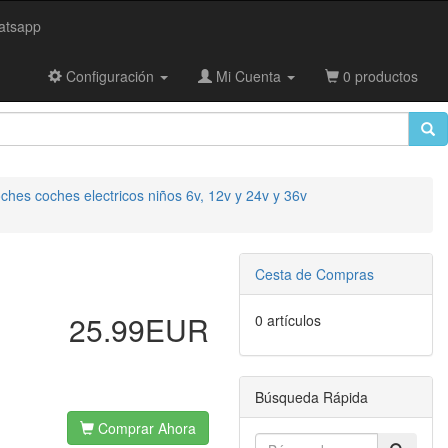
tsapp
Configuración
Mi Cuenta
0 productos
ches coches electricos niños 6v, 12v y 24v y 36v
Cesta de Compras
25.99EUR
0 artículos
Búsqueda Rápida
Comprar Ahora