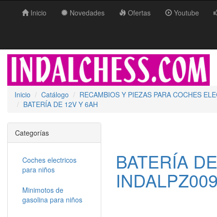
Inicio
Novedades
Ofertas
Youtube
Inicio
Catálogo
RECAMBIOS Y PIEZAS PARA COCHES EL
BATERÍA DE 12V Y 6AH
Categorías
BATERÍA DE
Coches electricos
para niños
INDALPZ00
Minimotos de
gasolina para niños