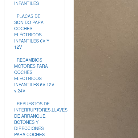
INFANTILES
PLACAS DE
SONIDO PARA
COCHES
ELÉCTRICOS
INFANTILES 6V Y
12V
RECAMBIOS
MOTORES PARA
COCHES
ELÉCTRICOS
INFANTILES 6V 12V
y 24V
REPUESTOS DE
INTERRUPTORES,LLAVES
DE ARRANQUE,
BOTONES Y
DIRECCIONES
PARA COCHES