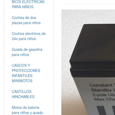
BICIS ELECTRICAS
PARA NIÑOS
Coches de dos
plazas para niños
Coches electricos de
24v para niños
Quads de gasolina
para niños
CASCOS Y
PROTECCIONES
INFANTILES
MINIMOTOS
CASTILLOS
HINCHABLES
Motos de bateria
para niños y quads