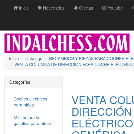
Inicio
Novedades
Ofertas
Youtube
Inicio
Catálogo
RECAMBIOS Y PIEZAS PARA COCHES EL
VENTA COLUMNA DE DIRECCIÓN PARA COCHE ELÉCTRICO 
Categorías
VENTA COL
Coches electricos
para niños
DIRECCIÓN
Minimotos de
ELÉCTRICO 
gasolina para niños