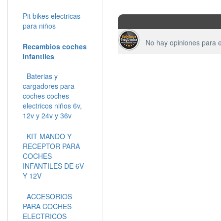
Pit bikes electricas
para niños
No hay opiniones para e
Recambios coches
infantiles
Baterias y
cargadores para
coches coches
electricos niños 6v,
12v y 24v y 36v
KIT MANDO Y
RECEPTOR PARA
COCHES
INFANTILES DE 6V
Y 12V
ACCESORIOS
PARA COCHES
ELECTRICOS