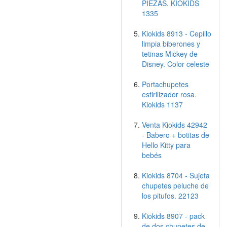
PIEZAS. KIOKIDS
1335
Kiokids 8913 - Cepillo
limpia biberones y
tetinas Mickey de
Disney. Color celeste
Portachupetes
estirilizador rosa.
Kiokids 1137
Venta Kiokids 42942
- Babero + botitas de
Hello Kitty para
bebés
Kiokids 8704 - Sujeta
chupetes peluche de
los pitufos. 22123
Kiokids 8907 - pack
de dos chupetes de