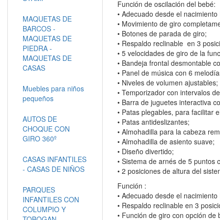
Función de oscilación del bebé:
• Adecuado desde el nacimiento 
MAQUETAS DE
• Movimiento de giro completame
BARCOS -
• Botones de parada de giro;
MAQUETAS DE
• Respaldo reclinable en 3 posic
PIEDRA -
• 5 velocidades de giro de la func
MAQUETAS DE
• Bandeja frontal desmontable 
CASAS
• Panel de música con 6 melodías
• Niveles de volumen ajustables;
Muebles para niños
• Temporizador con intervalos de
pequeños
• Barra de juguetes interactiva co
• Patas plegables, para facilitar
AUTOS DE
• Patas antideslizantes;
CHOQUE CON
• Almohadilla para la cabeza rem
GIRO 360º
• Almohadilla de asiento suave;
• Diseño divertido;
CASAS INFANTILES
• Sistema de arnés de 5 puntos co
- CASAS DE NIÑOS
• 2 posiciones de altura del sist
Función :
PARQUES
• Adecuado desde el nacimiento 
INFANTILES CON
• Respaldo reclinable en 3 posic
COLUMPIO Y
• Función de giro con opción de 
TOBOGAN