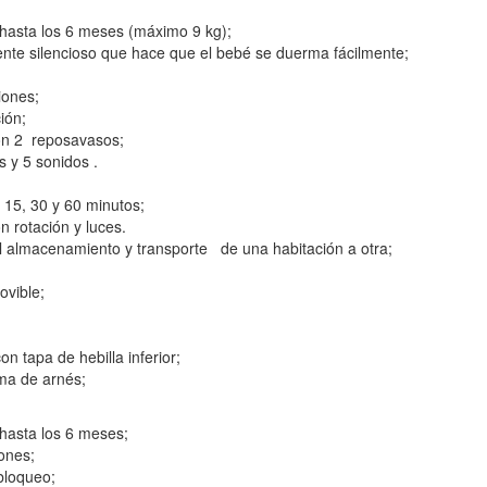
hasta los 6 meses (máximo 9 kg);
nte silencioso que hace que el bebé se duerma fácilmente;
iones;
ión;
con 2 reposavasos;
 y 5 sonidos .
 15, 30 y 60 minutos;
n rotación y luces.
 el almacenamiento y transporte de una habitación a otra;
ovible;
n tapa de hebilla inferior;
ema de arnés;
hasta los 6 meses;
iones;
bloqueo;