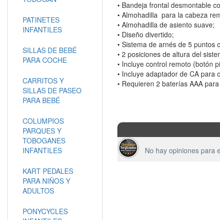
• Bandeja frontal desmontable c
• Almohadilla para la cabeza rem
PATINETES
• Almohadilla de asiento suave;
INFANTILES
• Diseño divertido;
• Sistema de arnés de 5 puntos co
SILLAS DE BEBÉ
• 2 posiciones de altura del sist
PARA COCHE
• Incluye control remoto (botón p
• Incluye adaptador de CA para o
CARRITOS Y
• Requieren 2 baterías AAA para 
SILLAS DE PASEO
PARA BEBÉ
COLUMPIOS
PARQUES Y
TOBOGANES
INFANTILES
No hay opiniones para e
KART PEDALES
PARA NIÑOS Y
ADULTOS
PONYCYCLES