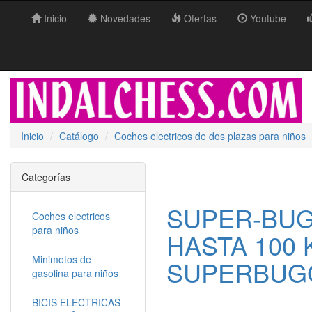
Inicio
Novedades
Ofertas
Youtube
Inicio
Catálogo
Coches electricos de dos plazas para niños
Categorías
SUPER-BUG
Coches electricos
para niños
HASTA 100 
Minimotos de
SUPERBUG
gasolina para niños
BICIS ELECTRICAS