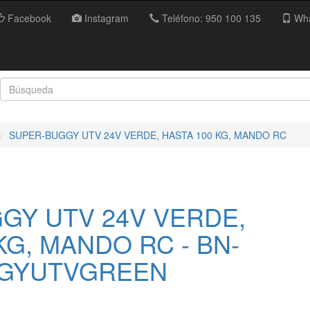
Facebook
Instagram
Teléfono: 950 100 135
Wha
SUPER-BUGGY UTV 24V VERDE, HASTA 100 KG, MANDO RC
GY UTV 24V VERDE,
KG, MANDO RC - BN-
GYUTVGREEN