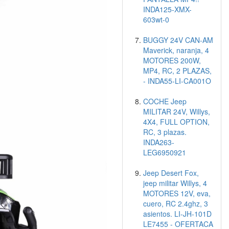
INDA125-XMX-
603wt-0
BUGGY 24V CAN-AM
Maverick, naranja, 4
MOTORES 200W,
MP4, RC, 2 PLAZAS,
- INDA55-LI-CA001O
COCHE Jeep
MILITAR 24V, Willys,
4X4, FULL OPTION,
RC, 3 plazas.
INDA263-
LEG6950921
Jeep Desert Fox,
jeep militar Willys, 4
MOTORES 12V, eva,
cuero, RC 2.4ghz, 3
asientos. LI-JH-101D
LE7455 - OFERTACA