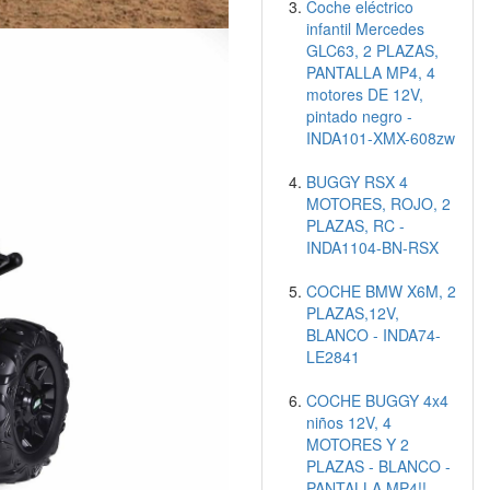
Coche eléctrico
infantil Mercedes
GLC63, 2 PLAZAS,
PANTALLA MP4, 4
motores DE 12V,
pintado negro -
INDA101-XMX-608zw
BUGGY RSX 4
MOTORES, ROJO, 2
PLAZAS, RC -
INDA1104-BN-RSX
COCHE BMW X6M, 2
PLAZAS,12V,
BLANCO - INDA74-
LE2841
COCHE BUGGY 4x4
niños 12V, 4
MOTORES Y 2
PLAZAS - BLANCO -
PANTALLA MP4!!