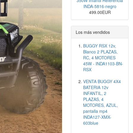
350W Infantil Referencia
INDA-5816-negro
499.00EUR
Los más vendidos
BUGGY RSX 12v,
Blanco 2 PLAZAS,
RC, 4 MOTORES
45W - INDA1103-BN-
RSX
VENTA BUGGY 4X4
BATERIA 12v
INFANTIL, 2
PLAZAS, 4
MOTORES, AZUL,
pantalla mp4
INDA127-XMX-
603blue