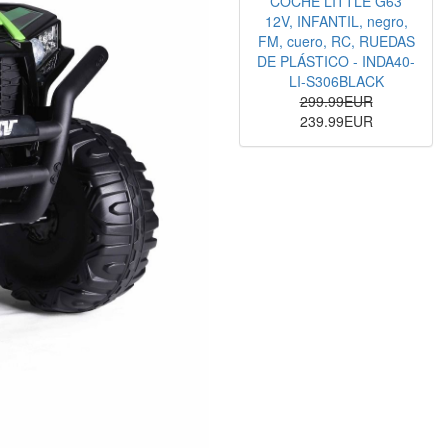
COCHE LITTLE G63
12V, INFANTIL, negro,
FM, cuero, RC, RUEDAS
DE PLÁSTICO - INDA40-
LI-S306BLACK
299.99EUR
239.99EUR