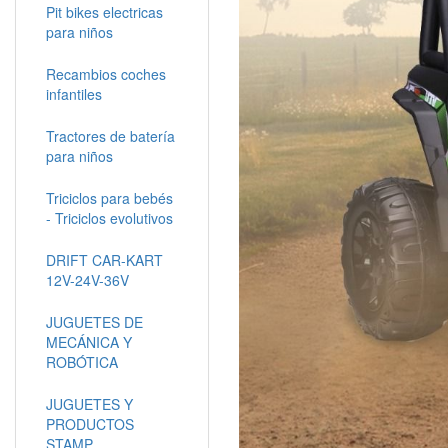
Pit bikes electricas
para niños
Recambios coches
infantiles
Tractores de batería
para niños
Triciclos para bebés
- Triciclos evolutivos
DRIFT CAR-KART
12V-24V-36V
JUGUETES DE
MECÁNICA Y
ROBÓTICA
JUGUETES Y
PRODUCTOS
STAMP