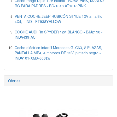
Coche range rapid 12V infantil - ROSA-PINK, MANDO
RC PARA PADRES - BC-1618 AT1618PINK
VENTA COCHE JEEP RUBICÓN STYLE 12V amarillo
4X4, - IND1-FT938YELLOW
COCHE AUDI R8 SPYDER 12v, BLANCO - BJJ2198 -
INDA439-AC
Coche eléctrico infantil Mercedes GLC63, 2 PLAZAS,
PANTALLA MP4, 4 motores DE 12V, pintado negro -
INDA101-XMX-608zw
Ofertas