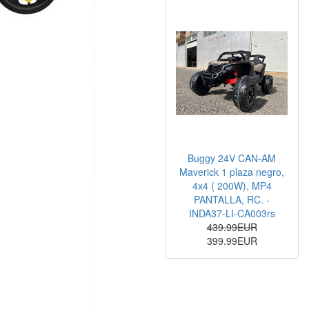
Buggy 24V CAN-AM
Maverick 1 plaza negro,
4x4 ( 200W), MP4
PANTALLA, RC. -
INDA37-LI-CA003rs
439.99EUR
399.99EUR