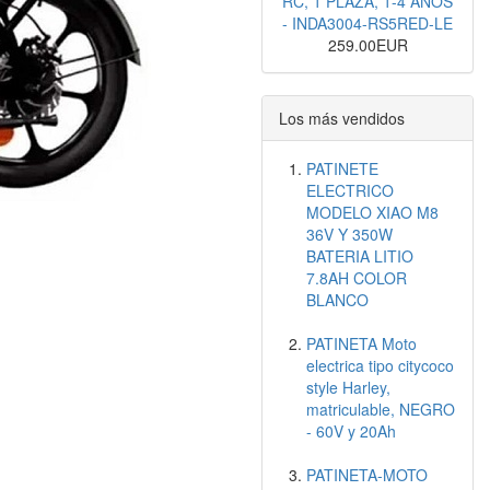
RC, 1 PLAZA, 1-4 AÑOS
- INDA3004-RS5RED-LE
259.00EUR
Los más vendidos
PATINETE
ELECTRICO
MODELO XIAO M8
36V Y 350W
BATERIA LITIO
7.8AH COLOR
BLANCO
PATINETA Moto
electrica tipo citycoco
style Harley,
matriculable, NEGRO
- 60V y 20Ah
PATINETA-MOTO