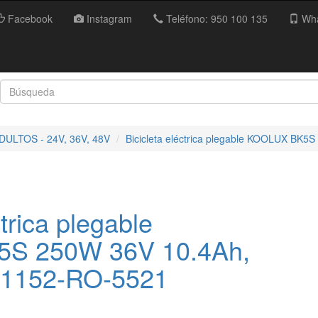
Facebook
Instagram
Teléfono: 950 100 135
Wha
ULTOS - 24V, 36V, 48V
Bicicleta eléctrica plegable KOOLUX BK5
ctrica plegable
S 250W 36V 10.4Ah,
A1152-RO-5521