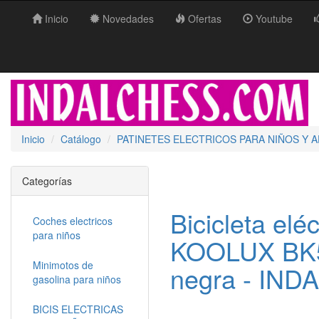
Inicio
Novedades
Ofertas
Youtube
Inicio
Catálogo
PATINETES ELECTRICOS PARA NIÑOS Y AD
Categorías
Bicicleta elé
Coches electricos
para niños
KOOLUX BK5
Minimotos de
negra - IND
gasolina para niños
BICIS ELECTRICAS