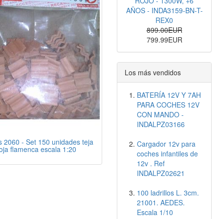
ROJO - 1300W, +6
AÑOS - INDA3159-BN-T-
REX0
899.00EUR
799.99EUR
Los más vendidos
BATERÍA 12V Y 7AH
PARA COCHES 12V
CON MANDO -
INDALPZ03166
2060 - Set 150 unidades teja
Cargador 12v para
oja flamenca escala 1:20
coches infantiles de
12v . Ref
INDALPZ02621
100 ladrillos L. 3cm.
21001. AEDES.
Escala 1/10