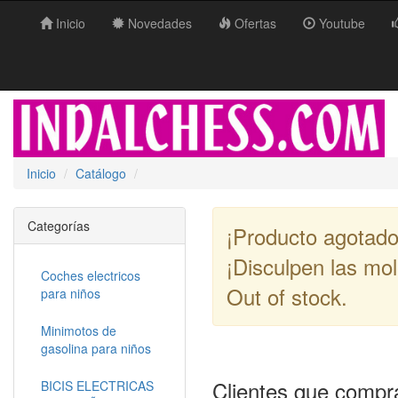
Inicio
Novedades
Ofertas
Youtube
Inicio
Catálogo
Categorías
¡Producto agotado
¡Disculpen las mol
Coches electricos
Out of stock.
para niños
Minimotos de
gasolina para niños
Clientes que compr
BICIS ELECTRICAS