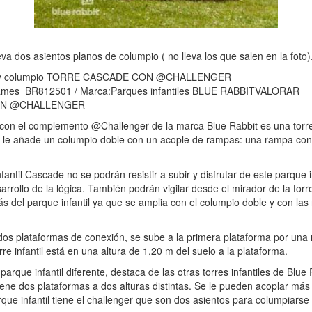
eva dos asientos planos de columpio ( no lleva los que salen en la foto)
án y columpio TORRE CASCADE CON @CHALLENGER
sgames BR812501 / Marca:Parques infantiles BLUE RABBITVALORAR
CON @CHALLENGER
e con el complemento @Challenger de la marca Blue Rabbit es una torr
e le añade un columpio doble con un acople de rampas: una rampa con 
fantil Cascade no se podrán resistir a subir y disfrutar de este parque 
rrollo de la lógica. También podrán vigilar desde el mirador de la torr
más del parque infantil ya que se amplia con el columpio doble y con l
 dos plataformas de conexión, se sube a la primera plataforma por una 
rre infantil está en una altura de 1,20 m del suelo a la plataforma.
rque infantil diferente, destaca de las otras torres infantiles de Blue
iene dos plataformas a dos alturas distintas. Se le pueden acoplar más 
rque infantil tiene el challenger que son dos asientos para columpiarse