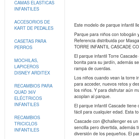
CAMAS ELASTICAS
INFANTILES
ACCESORIOS DE
Este modelo de parque infantil ll
KART DE PEDALES
Parque para niños con tobog
Referencia distribuida por Ma
CASETAS PARA
TORRE INFANTIL CASCADE 
PERROS
El parque infantil Torre Cascad
MOCHILAS,
bonita para su jardín, además s
LAPICEROS
rampa de cuerdas.
DISNEY ARDITEX
Los niños cuando vean la torre in
para acceder, nuevos retos y desa
RECAMBIOS PARA
los niños. Y para disfrutar aún 
QUAD 36V
acoplan al parque.
ELÉCTRICOS
INFANTILES
El parque infantil Cascade tiene
fácil para cualquier edad. Esta to
RECAMBIOS
Cascade con @challenger es un pa
TRICICLOS
sencilla pero divertida, además t
INFANTILES
diversión de los pequeños. El pa