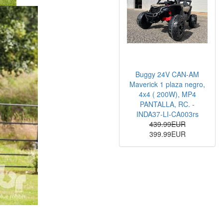
Buggy 24V CAN-AM
Maverick 1 plaza negro,
4x4 ( 200W), MP4
PANTALLA, RC. -
INDA37-LI-CA003rs
439.99EUR
399.99EUR