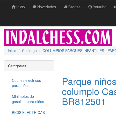
Inicio
Novedades
Ofertas
Youtube
Inicio
Catálogo
COLUMPIOS PARQUES INFANTILES - PAR
Categorías
Parque niños
Coches electricos
para niños
columpio Ca
Minimotos de
BR812501
gasolina para niños
BICIS ELECTRICAS