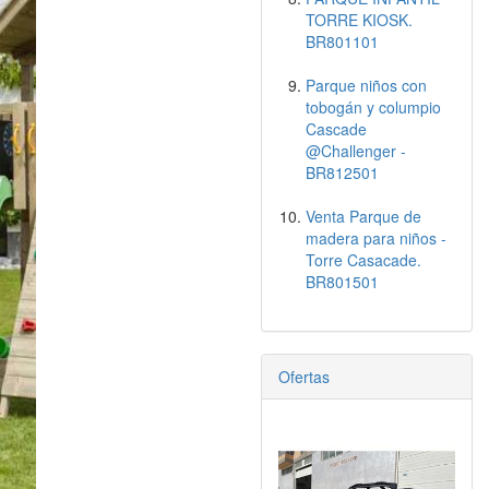
TORRE KIOSK.
BR801101
Parque niños con
tobogán y columpio
Cascade
@Challenger -
BR812501
Venta Parque de
madera para niños -
Torre Casacade.
BR801501
Ofertas