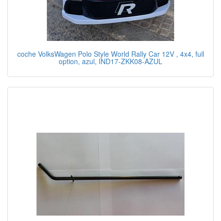
coche VolksWagen Polo Style World Rally Car 12V , 4x4, full
option, azul, IND17-ZKK08-AZUL