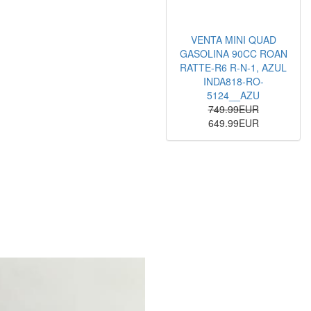
VENTA MINI QUAD
GASOLINA 90CC ROAN
RATTE-R6 R-N-1, AZUL
INDA818-RO-
5124__AZU
749.99EUR
649.99EUR