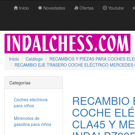
Inicio
Novedades
Ofertas
Youtube
Inicio
Catálogo
RECAMBIOS Y PIEZAS PARA COCHES EL
RECAMBIO EJE TRASERO COCHE ELÉCTRICO MERCEDES C
Categorías
RECAMBIO 
Coches electricos
para niños
COCHE EL
Minimotos de
CLA45 Y ME
gasolina para niños