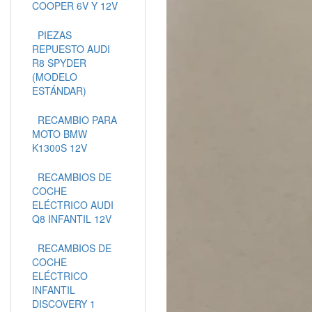
COOPER 6V Y 12V
PIEZAS
REPUESTO AUDI
R8 SPYDER
(MODELO
ESTÁNDAR)
RECAMBIO PARA
MOTO BMW
K1300S 12V
RECAMBIOS DE
COCHE
ELÉCTRICO AUDI
Q8 INFANTIL 12V
RECAMBIOS DE
COCHE
ELÉCTRICO
INFANTIL
DISCOVERY 1