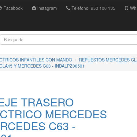
Facebook
Instagram
Teléfono: 950 100 135
Wha
ECTRICOS INFANTILES CON MANDO
REPUESTOS MERCEDES CL
LA45 Y MERCEDES C63 - INDALPZ00501
EJE TRASERO
ÉCTRICO MERCEDES
RCEDES C63 -