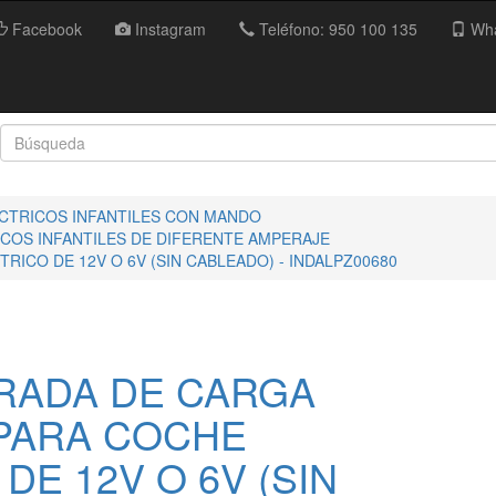
Facebook
Instagram
Teléfono: 950 100 135
Wha
ECTRICOS INFANTILES CON MANDO
COS INFANTILES DE DIFERENTE AMPERAJE
ICO DE 12V O 6V (SIN CABLEADO) - INDALPZ00680
RADA DE CARGA
PARA COCHE
DE 12V O 6V (SIN