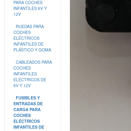
PARA COCHES
INFANTILES 6V Y
12V
RUEDAS PARA
COCHES
ELÉCTRICOS
INFANTILES DE
PLÁSTICO Y GOMA
CABLEADOS PARA
COCHES
INFANTILES
ELÉCTRICOS DE
6V Y 12V
FUSIBLES Y
ENTRADAS DE
CARGA PARA
COCHES
ELÉCTRICOS
INFANTILES DE