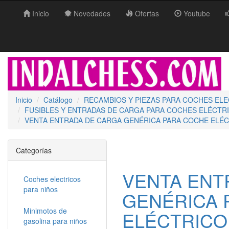
Inicio
Novedades
Ofertas
Youtube
Inicio
Catálogo
RECAMBIOS Y PIEZAS PARA COCHES EL
FUSIBLES Y ENTRADAS DE CARGA PARA COCHES ELÉCTRI
VENTA ENTRADA DE CARGA GENÉRICA PARA COCHE ELÉCTR
Categorías
VENTA ENT
Coches electricos
para niños
GENÉRICA 
Minimotos de
ELÉCTRICO 
gasolina para niños