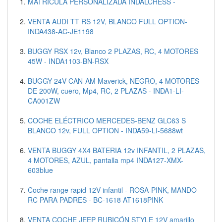
MATRÍCULA PERSONALIZADA INDALCHESS -
VENTA AUDI TT RS 12V, BLANCO FULL OPTION-
INDA438-AC-JE1198
BUGGY RSX 12v, Blanco 2 PLAZAS, RC, 4 MOTORES
45W - INDA1103-BN-RSX
BUGGY 24V CAN-AM Maverick, NEGRO, 4 MOTORES
DE 200W, cuero, Mp4, RC, 2 PLAZAS - INDA1-LI-
CA001ZW
COCHE ELÉCTRICO MERCEDES-BENZ GLC63 S
BLANCO 12v, FULL OPTION - INDA59-LI-5688wt
VENTA BUGGY 4X4 BATERIA 12v INFANTIL, 2 PLAZAS,
4 MOTORES, AZUL, pantalla mp4 INDA127-XMX-
603blue
Coche range rapid 12V infantil - ROSA-PINK, MANDO
RC PARA PADRES - BC-1618 AT1618PINK
VENTA COCHE JEEP RUBICÓN STYLE 12V amarillo