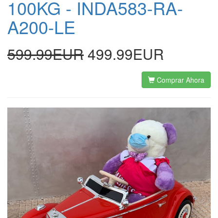
100KG - INDA583-RA-
A200-LE
599.99EUR
499.99EUR
Comprar Ahora