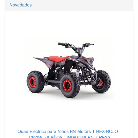
Novedades
Quad Eléctrico para Niños BN-Motors T-REX ROJO -
1300W, +6 AÑOS - INDA3159-BN-T-REX0