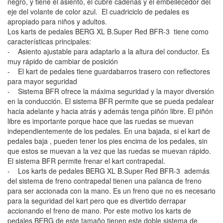
negro, y tiene el asiento, el cubre cadenas y el embellecedor del
eje del volante de color azul. El cuadriciclo de pedales es
apropiado para niños y adultos.
Los karts de pedales BERG XL B.Super Red BFR-3 tiene como
características principales:
- Asiento ajustable para adaptarlo a la altura del conductor. Es
muy rápido de cambiar de posición
- El kart de pedales tiene guardabarros trasero con reflectores
para mayor seguridad
- Sistema BFR ofrece la máxima seguridad y la mayor diversión
en la conducción. El sistema BFR permite que se pueda pedalear
hacia adelante y hacia atrás y además tenga piñón libre. El piñón
libre es importante porque hace que las ruedas se muevan
independientemente de los pedales. En una bajada, si el kart de
pedales baja , pueden tener los pies encima de los pedales, sin
que estos se muevan a la vez que las ruedas se muevan rápido.
El sistema BFR permite frenar el kart contrapedal.
- Los karts de pedales BERG XL B.Super Red BFR-3 además
del sistema de freno contrapedal tienen una palanca de freno
para ser accionada con la mano. Es un freno que no es necesario
para la seguridad del kart pero que es divertido derrapar
accionando el freno de mano. Por este motivo los karts de
pedales BERG de este tamaño tienen este doble sistema de