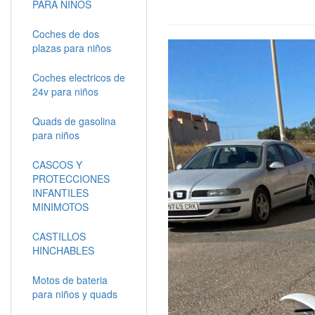
PARA NIÑOS
Coches de dos
plazas para niños
Coches electricos de
24v para niños
Quads de gasolina
para niños
CASCOS Y
PROTECCIONES
INFANTILES
MINIMOTOS
CASTILLOS
HINCHABLES
Motos de bateria
para niños y quads