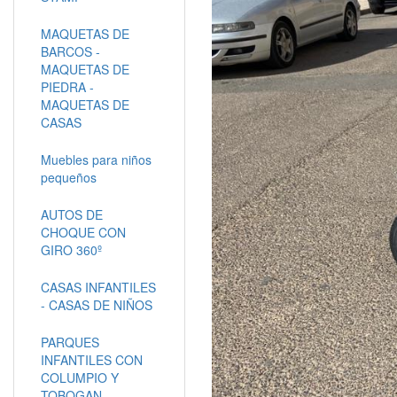
MAQUETAS DE
BARCOS -
MAQUETAS DE
PIEDRA -
MAQUETAS DE
CASAS
Muebles para niños
pequeños
AUTOS DE
CHOQUE CON
GIRO 360º
CASAS INFANTILES
- CASAS DE NIÑOS
PARQUES
INFANTILES CON
COLUMPIO Y
TOBOGAN