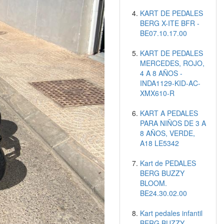
KART DE PEDALES
BERG X-ITE BFR -
BE07.10.17.00
KART DE PEDALES
MERCEDES, ROJO,
4 A 8 AÑOS -
INDA1129-KID-AC-
XMX610-R
KART A PEDALES
PARA NIÑOS DE 3 A
8 AÑOS, VERDE,
A18 LE5342
Kart de PEDALES
BERG BUZZY
BLOOM.
BE24.30.02.00
Kart pedales infantil
BERG BUZZY