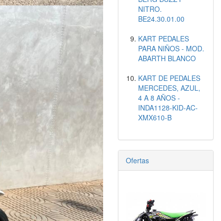
NITRO.
BE24.30.01.00
KART PEDALES
PARA NIÑOS - MOD.
ABARTH BLANCO
KART DE PEDALES
MERCEDES, AZUL,
4 A 8 AÑOS -
INDA1128-KID-AC-
XMX610-B
Ofertas