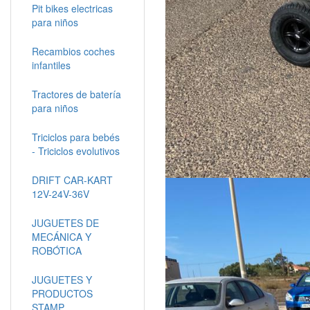
Pit bikes electricas
para niños
Recambios coches
infantiles
Tractores de batería
para niños
Triciclos para bebés
- Triciclos evolutivos
DRIFT CAR-KART
12V-24V-36V
JUGUETES DE
MECÁNICA Y
ROBÓTICA
JUGUETES Y
PRODUCTOS
STAMP