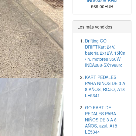
INDA3008-RHM
569.00EUR
Los más vendidos
Drifting GO
DRIFTKart 24V,
batería 2x12V, 15Km
/ h, motores 350W
INDA288-SX1968rd
KART PEDALES
PARA NIÑOS DE 3 A
8 AÑOS, ROJO, A18
LE5341
GO KART DE
PEDALES PARA
NIÑOS DE 3 A 8
AÑOS, azul, A18
LE5344