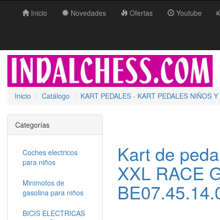
Inicio
Novedades
Ofertas
Youtube
Inicio
Catálogo
KART PEDALES - KART PEDALES NIÑOS Y
Categorías
Kart de peda
Coches electricos
para niños
XXL RACE G
Minimotos de
BE07.45.14.
gasolina para niños
BICIS ELECTRICAS