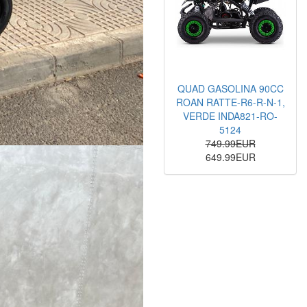
QUAD GASOLINA 90CC
ROAN RATTE-R6-R-N-1,
VERDE INDA821-RO-
5124
749.99EUR
649.99EUR