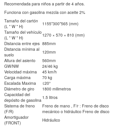
Recomendada para niños a partir de 4 años.
Funciona con gasolina mezcla con aceite 2%
Tamaño del cartón
1155*300*565 (mm)
(L * W * H)
Tamaño del vehículo
1270 × 570 × 810 (mm)
(L * W * H)
Distancia entre ejes
885mm
Distancia mínima al
120mm
suelo
Altura del asiento
560mm
GW/NW
24/46 kg
Velocidad máxima
45 km/h
Carga máxima
70 kg
Escalada Maxima
≤20°
Diámetro de giro
1800 milimetros
Capacidad del
1.5 litros
depósito de gasolina
Sistema de freno
Freno de mano , F/r : Freno de disco
(F/R)
mecánico o hidráulico Freno de disco
Amortiguador
Hidráulico
(FRONT)