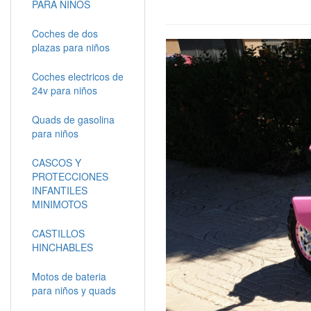
PARA NIÑOS
Coches de dos
plazas para niños
Coches electricos de
24v para niños
Quads de gasolina
para niños
CASCOS Y
PROTECCIONES
INFANTILES
MINIMOTOS
CASTILLOS
HINCHABLES
Motos de bateria
para niños y quads