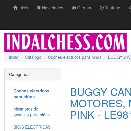
Inicio
Novedades
Ofertas
Youtube
Inicio
Catálogo
Coches electricos para niños
BUGGY 24V
Categorías
BUGGY CAN
Coches electricos
para niños
MOTORES, 
Minimotos de
PINK - LE98
gasolina para niños
BICIS ELECTRICAS