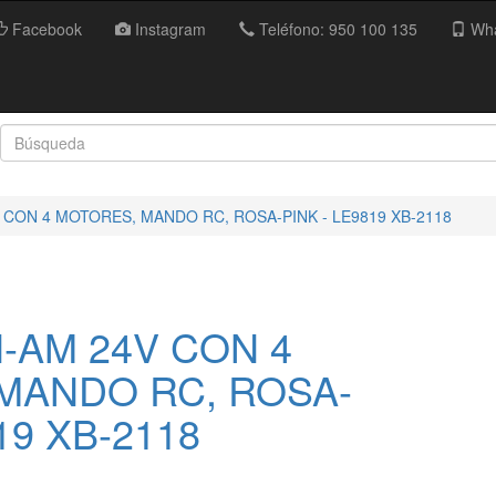
Facebook
Instagram
Teléfono: 950 100 135
Wha
 CON 4 MOTORES, MANDO RC, ROSA-PINK - LE9819 XB-2118
-AM 24V CON 4
MANDO RC, ROSA-
19 XB-2118