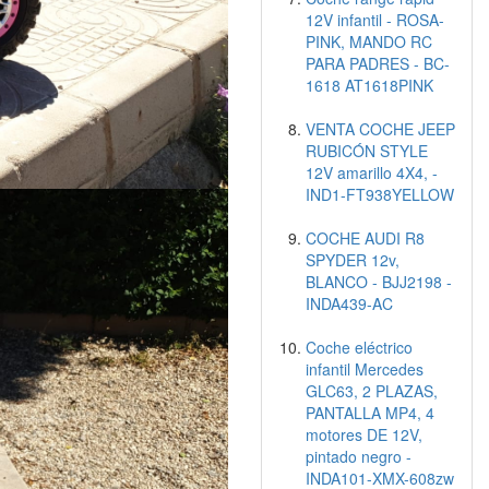
12V infantil - ROSA-
PINK, MANDO RC
PARA PADRES - BC-
1618 AT1618PINK
VENTA COCHE JEEP
RUBICÓN STYLE
12V amarillo 4X4, -
IND1-FT938YELLOW
COCHE AUDI R8
SPYDER 12v,
BLANCO - BJJ2198 -
INDA439-AC
Coche eléctrico
infantil Mercedes
GLC63, 2 PLAZAS,
PANTALLA MP4, 4
motores DE 12V,
pintado negro -
INDA101-XMX-608zw