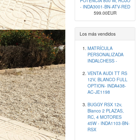
POTENCIA 800 W, ROJO
- INDA3001-BN-ATV-RED
599.00EUR
Los más vendidos
MATRÍCULA
PERSONALIZADA
INDALCHESS -
VENTA AUDI TT RS
12V, BLANCO FULL
OPTION- INDA438-
AC-JE1198
BUGGY RSX 12v,
Blanco 2 PLAZAS,
RC, 4 MOTORES
45W - INDA1103-BN-
RSX