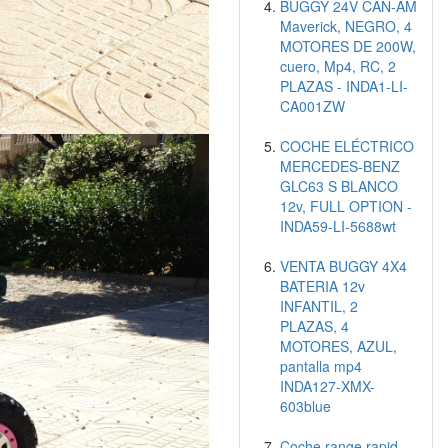
BUGGY 24V CAN-AM
Maverick, NEGRO, 4
MOTORES DE 200W,
cuero, Mp4, RC, 2
PLAZAS - INDA1-LI-
CA001ZW
COCHE ELÉCTRICO
MERCEDES-BENZ
GLC63 S BLANCO
12v, FULL OPTION -
INDA59-LI-5688wt
VENTA BUGGY 4X4
BATERIA 12v
INFANTIL, 2
PLAZAS, 4
MOTORES, AZUL,
pantalla mp4
INDA127-XMX-
603blue
Coche range rapid