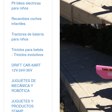
Pit bikes electricas
para niños
Recambios coches
infantiles
Tractores de batería
para niños
Triciclos para bebés
- Triciclos evolutivos
DRIFT CAR-KART
12V-24V-36V
JUGUETES DE
MECÁNICA Y
ROBÓTICA
JUGUETES Y
PRODUCTOS
STAMP