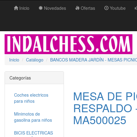
Inicio
Novedades
Ofertas
Youtube
Inicio
Catálogo
BANCOS MADERA JARDÍN - MESAS PICNI
Categorías
MESA DE PI
Coches electricos
para niños
RESPALDO -
Minimotos de
MA500025
gasolina para niños
BICIS ELECTRICAS