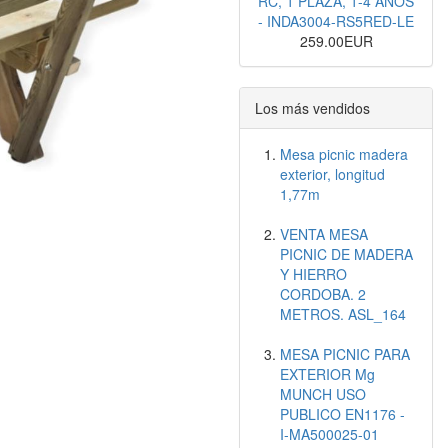
RC, 1 PLAZA, 1-4 AÑOS
- INDA3004-RS5RED-LE
259.00EUR
Los más vendidos
Mesa picnic madera
exterior, longitud
1,77m
VENTA MESA
PICNIC DE MADERA
Y HIERRO
CORDOBA. 2
METROS. ASL_164
MESA PICNIC PARA
EXTERIOR Mg
MUNCH USO
PUBLICO EN1176 -
I-MA500025-01