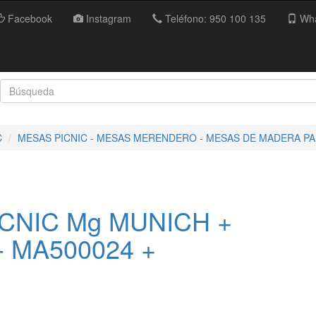
Facebook
Instagram
Teléfono: 950 100 135
Wha
C
MESAS PICNIC - MESAS MERENDERO - MESAS DE MADERA P
CNIC Mg MUNICH +
 MA500024 +