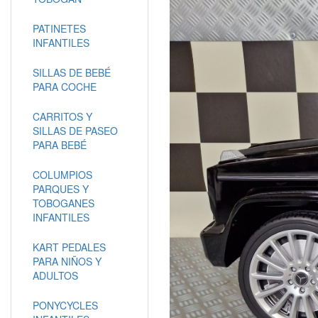
PATINETES
INFANTILES
SILLAS DE BEBÉ
PARA COCHE
CARRITOS Y
SILLAS DE PASEO
PARA BEBÉ
COLUMPIOS
PARQUES Y
TOBOGANES
INFANTILES
KART PEDALES
PARA NIÑOS Y
ADULTOS
PONYCYCLES