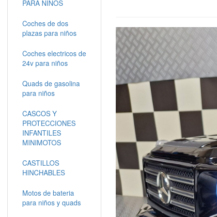
PARA NIÑOS
Coches de dos
plazas para niños
Coches electricos de
24v para niños
Quads de gasolina
para niños
CASCOS Y
PROTECCIONES
INFANTILES
MINIMOTOS
CASTILLOS
HINCHABLES
Motos de bateria
para niños y quads