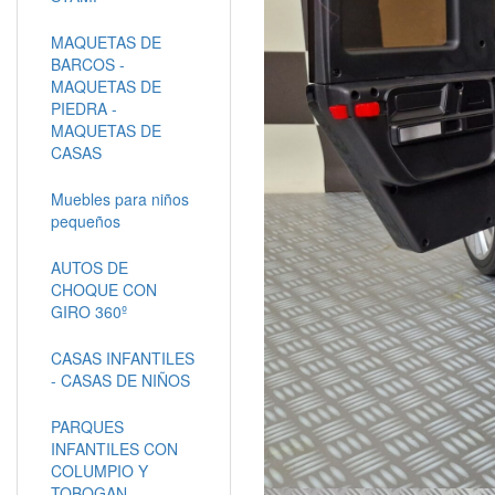
MAQUETAS DE
BARCOS -
MAQUETAS DE
PIEDRA -
MAQUETAS DE
CASAS
Muebles para niños
pequeños
AUTOS DE
CHOQUE CON
GIRO 360º
CASAS INFANTILES
- CASAS DE NIÑOS
PARQUES
INFANTILES CON
COLUMPIO Y
TOBOGAN