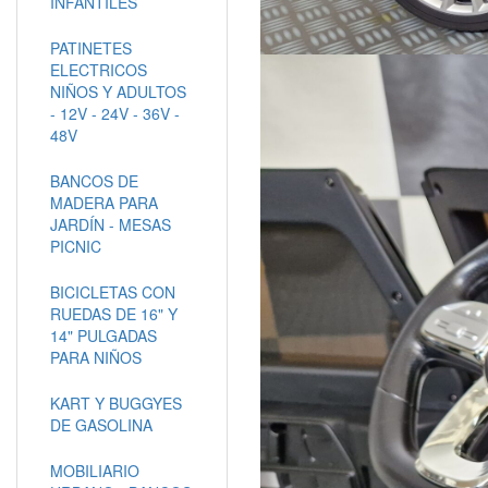
INFANTILES
PATINETES
ELECTRICOS
NIÑOS Y ADULTOS
- 12V - 24V - 36V -
48V
BANCOS DE
MADERA PARA
JARDÍN - MESAS
PICNIC
BICICLETAS CON
RUEDAS DE 16" Y
14" PULGADAS
PARA NIÑOS
KART Y BUGGYES
DE GASOLINA
MOBILIARIO