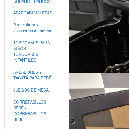
URBANO - BANCOS
-
APARCABICICLETAS...
Puericultura y
accesorios de bebés
TOBOGANES PARA
NIÑOS -
TOBOGANES
INFANTILES
ANDADORES Y
TACATÁ PARA BEBÉ
JUEGOS DE MESA
CORREPASILLOS
BEBÉ -
CORREPASILLOS
BEBÉ