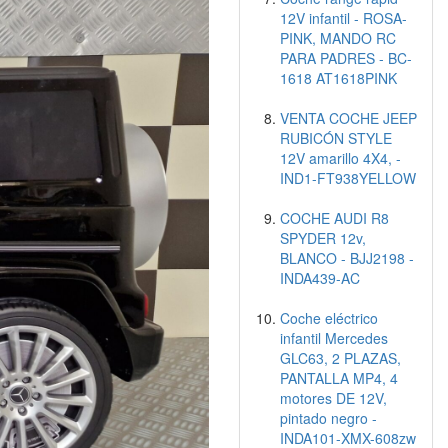
12V infantil - ROSA-
PINK, MANDO RC
PARA PADRES - BC-
1618 AT1618PINK
VENTA COCHE JEEP
RUBICÓN STYLE
12V amarillo 4X4, -
IND1-FT938YELLOW
COCHE AUDI R8
SPYDER 12v,
BLANCO - BJJ2198 -
INDA439-AC
Coche eléctrico
infantil Mercedes
GLC63, 2 PLAZAS,
PANTALLA MP4, 4
motores DE 12V,
pintado negro -
INDA101-XMX-608zw