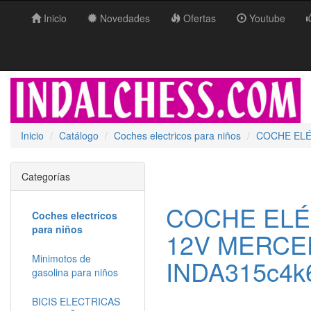
Inicio
Novedades
Ofertas
Youtube
Inicio
Catálogo
Coches electricos para niños
COCHE ELÉ
Categorías
COCHE ELÉ
Coches electricos
para niños
12V MERCE
Minimotos de
INDA315c4k
gasolina para niños
BICIS ELECTRICAS