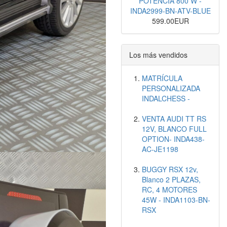
POTENCIA 800 W -
INDA2999-BN-ATV-BLUE
599.00EUR
Los más vendidos
MATRÍCULA
PERSONALIZADA
INDALCHESS -
VENTA AUDI TT RS
12V, BLANCO FULL
OPTION- INDA438-
AC-JE1198
BUGGY RSX 12v,
Blanco 2 PLAZAS,
RC, 4 MOTORES
45W - INDA1103-BN-
RSX