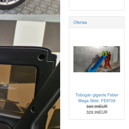
Ofertas
Tobogán gigante Feber
Mega Slide. FE9709
349.99EUR
329.99EUR