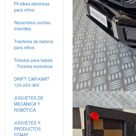
Pit bikes electricas
para niños
Recambios coches
infantiles
Tractores de batería
para niños
Triciclos para bebés
- Triciclos evolutivos
DRIFT CAR-KART
12V-24V-36V
JUGUETES DE
MECÁNICA Y
ROBÓTICA
JUGUETES Y
PRODUCTOS
STAMP