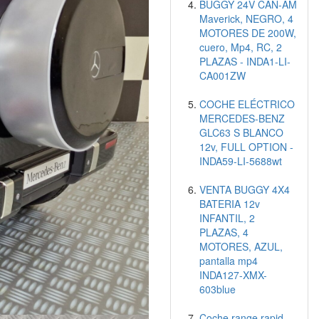
BUGGY 24V CAN-AM
Maverick, NEGRO, 4
MOTORES DE 200W,
cuero, Mp4, RC, 2
PLAZAS - INDA1-LI-
CA001ZW
COCHE ELÉCTRICO
MERCEDES-BENZ
GLC63 S BLANCO
12v, FULL OPTION -
INDA59-LI-5688wt
VENTA BUGGY 4X4
BATERIA 12v
INFANTIL, 2
PLAZAS, 4
MOTORES, AZUL,
pantalla mp4
INDA127-XMX-
603blue
Coche range rapid