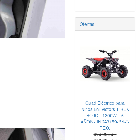
Ofertas
Quad Eléctrico para
Niños BN-Motors T-REX
ROJO - 1300W, +6
AÑOS - INDA3159-BN-T-
REX0
899.00EUR