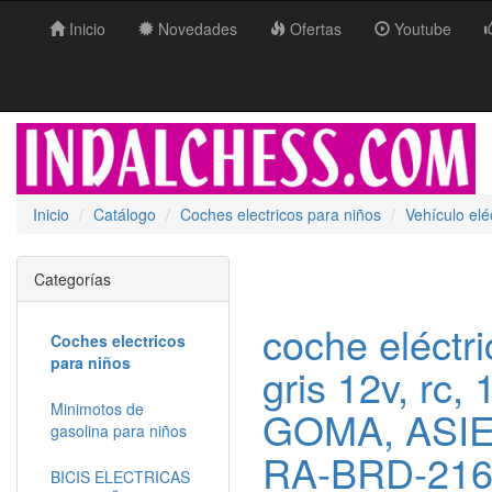
Inicio
Novedades
Ofertas
Youtube
Inicio
Catálogo
Coches electricos para niños
Vehículo eléc
Categorías
coche eléctri
Coches electricos
para niños
gris 12v, rc
Minimotos de
GOMA, ASIE
gasolina para niños
RA-BRD-21
BICIS ELECTRICAS