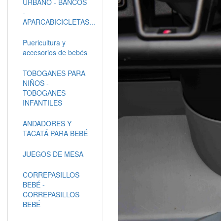
URBANO - BANCOS
-
APARCABICICLETAS...
Puericultura y
accesorios de bebés
TOBOGANES PARA
NIÑOS -
TOBOGANES
INFANTILES
ANDADORES Y
TACATÁ PARA BEBÉ
JUEGOS DE MESA
CORREPASILLOS
BEBÉ -
CORREPASILLOS
BEBÉ