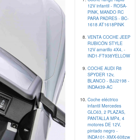
12V infantil - ROSA-
PINK, MANDO RC
PARA PADRES - BC-
1618 AT1618PINK
VENTA COCHE JEEP
RUBICÓN STYLE
12V amarillo 4X4, -
IND1-FT938YELLOW
COCHE AUDI R8
SPYDER 12v,
BLANCO - BJJ2198 -
INDA439-AC
Coche eléctrico
infantil Mercedes
GLC63, 2 PLAZAS,
PANTALLA MP4, 4
motores DE 12V,
pintado negro -
INDA101-XMX-608zw