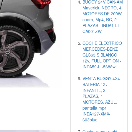
BUGGY 24V CAN-AM
Maverick, NEGRO, 4
MOTORES DE 200W,
cuero, Mp4, RC, 2
PLAZAS - INDA1-LI-
CA001ZW
COCHE ELÉCTRICO
MERCEDES-BENZ
GLC63 S BLANCO
12v, FULL OPTION -
INDA59-LI-5688wt
VENTA BUGGY 4X4
BATERIA 12v
INFANTIL, 2
PLAZAS, 4
MOTORES, AZUL,
pantalla mp4
INDA127-XMX-
603blue
Coche range rapid