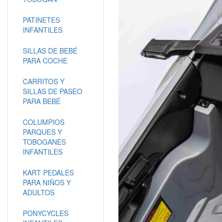
PATINETES
INFANTILES
SILLAS DE BEBÉ
PARA COCHE
CARRITOS Y
SILLAS DE PASEO
PARA BEBÉ
COLUMPIOS
PARQUES Y
TOBOGANES
INFANTILES
KART PEDALES
PARA NIÑOS Y
ADULTOS
PONYCYCLES