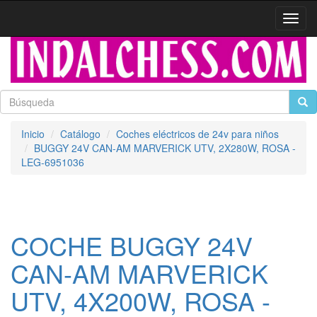
Activa
naveg
Inicio
Catálogo
Coches eléctricos de 24v para niños
BUGGY 24V CAN-AM MARVERICK UTV, 2X280W, ROSA -
LEG-6951036
COCHE BUGGY 24V
CAN-AM MARVERICK
UTV, 4X200W, ROSA -