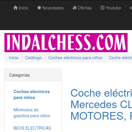
Inicio
Novedades
Ofertas
Youtube
Inicio
Catálogo
Coches electricos para niños
Coche eléct
Categorías
Coche eléctr
Coches electricos
para niños
Mercedes CL
Minimotos de
MOTORES, R
gasolina para niños
BICIS ELECTRICAS