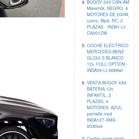
BUGGY 24V CAN-AM
Maverick, NEGRO, 4
MOTORES DE 200W,
cuero, Mp4, RC, 2
PLAZAS - INDA1-LI-
CA001ZW
COCHE ELÉCTRICO
MERCEDES-BENZ
GLC63 S BLANCO
12v, FULL OPTION -
INDA59-LI-5688wt
VENTA BUGGY 4X4
BATERIA 12v
INFANTIL, 2
PLAZAS, 4
MOTORES, AZUL,
pantalla mp4
INDA127-XMX-
603blue
Coche range rapid