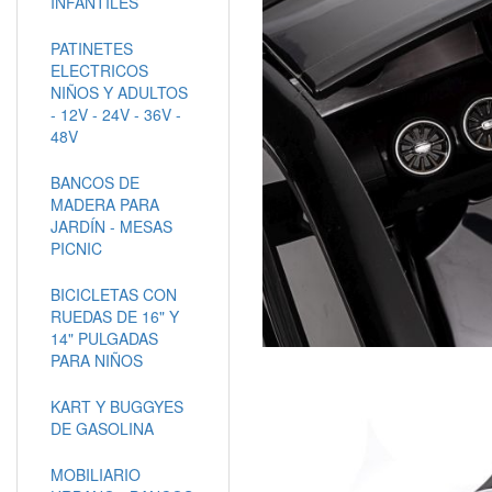
INFANTILES
PATINETES
ELECTRICOS
NIÑOS Y ADULTOS
- 12V - 24V - 36V -
48V
BANCOS DE
MADERA PARA
JARDÍN - MESAS
PICNIC
BICICLETAS CON
RUEDAS DE 16" Y
14" PULGADAS
PARA NIÑOS
KART Y BUGGYES
DE GASOLINA
MOBILIARIO