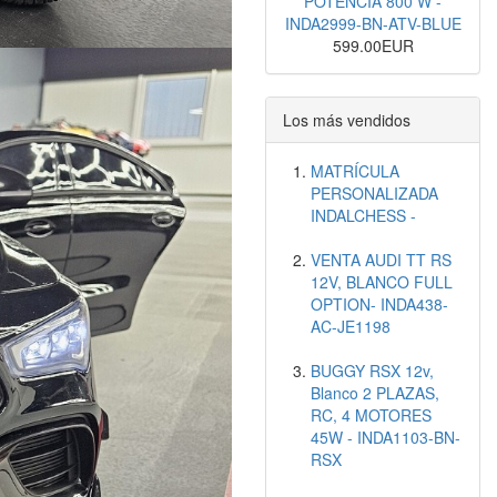
POTENCIA 800 W -
INDA2999-BN-ATV-BLUE
599.00EUR
Los más vendidos
MATRÍCULA
PERSONALIZADA
INDALCHESS -
VENTA AUDI TT RS
12V, BLANCO FULL
OPTION- INDA438-
AC-JE1198
BUGGY RSX 12v,
Blanco 2 PLAZAS,
RC, 4 MOTORES
45W - INDA1103-BN-
RSX