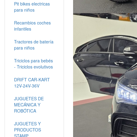
Pit bikes electricas
para niños
Recambios coches
infantiles
Tractores de batería
para niños
Triciclos para bebés
- Triciclos evolutivos
DRIFT CAR-KART
12V-24V-36V
JUGUETES DE
MECÁNICA Y
ROBÓTICA
JUGUETES Y
PRODUCTOS
STAMP