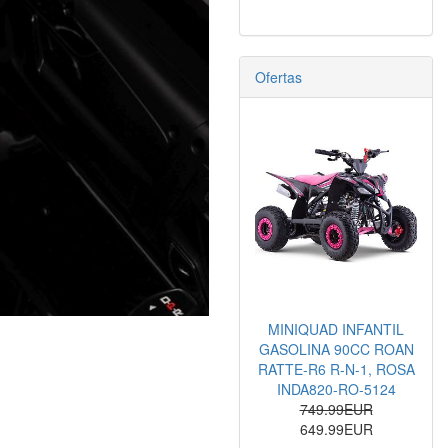
Ofertas
MINIQUAD INFANTIL
GASOLINA 90CC ROAN
RATTE-R6 R-N-1, ROSA
INDA820-RO-5124
749.99EUR
649.99EUR