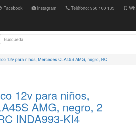
Facebook
Instagram
Teléfono: 950 100 135
Wha
rico 12v para niños, Mercedes CLA45S AMG, negro, RC
ico 12v para niños,
A45S AMG, negro, 2
C INDA993-KI4