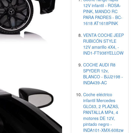
12V infantil - ROSA-
PINK, MANDO RC
PARA PADRES - BC-
1618 AT1618PINK
VENTA COCHE JEEP
RUBICÓN STYLE
12V amarillo 4X4, -
IND1-FT938YELLOW
COCHE AUDI R8
SPYDER 12v,
BLANCO - BJJ2198 -
INDA439-AC
Coche eléctrico
infantil Mercedes
GLC63, 2 PLAZAS,
PANTALLA MP4, 4
motores DE 12V,
pintado negro -
INDA101-XMX-608zw