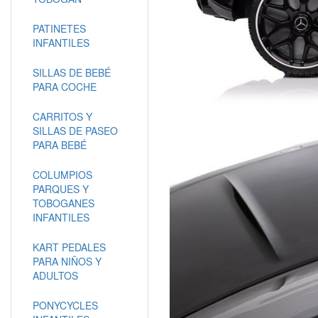
PATINETES
INFANTILES
SILLAS DE BEBÉ
PARA COCHE
CARRITOS Y
SILLAS DE PASEO
PARA BEBÉ
COLUMPIOS
PARQUES Y
TOBOGANES
INFANTILES
KART PEDALES
PARA NIÑOS Y
ADULTOS
PONYCYCLES