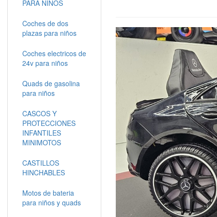
PARA NIÑOS
Coches de dos
plazas para niños
Coches electricos de
24v para niños
Quads de gasolina
para niños
CASCOS Y
PROTECCIONES
INFANTILES
MINIMOTOS
CASTILLOS
HINCHABLES
Motos de bateria
para niños y quads