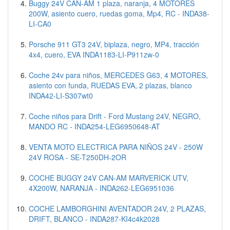
Buggy 24V CAN-AM 1 plaza, naranja, 4 MOTORES
200W, asiento cuero, ruedas goma, Mp4, RC - INDA38-
LI-CA0
Porsche 911 GT3 24V, biplaza, negro, MP4, tracción
4x4, cuero, EVA INDA1183-LI-P911zw-0
Coche 24v para niños, MERCEDES G63, 4 MOTORES,
asiento con funda, RUEDAS EVA, 2 plazas, blanco
INDA42-LI-S307wt0
Coche niños para Drift - Ford Mustang 24V, NEGRO,
MANDO RC - INDA254-LEG6950648-AT
VENTA MOTO ELECTRICA PARA NIÑOS 24V - 250W
24V ROSA - SE-T250DH-2OR
COCHE BUGGY 24V CAN-AM MARVERICK UTV,
4X200W, NARANJA - INDA262-LEG6951036
COCHE LAMBORGHINI AVENTADOR 24V, 2 PLAZAS,
DRIFT, BLANCO - INDA287-KI4c4k2028