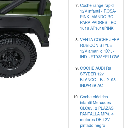
Coche range rapid
12V infantil - ROSA-
PINK, MANDO RC
PARA PADRES - BC-
1618 AT1618PINK
VENTA COCHE JEEP
RUBICÓN STYLE
12V amarillo 4X4, -
IND1-FT938YELLOW
COCHE AUDI R8
SPYDER 12v,
BLANCO - BJJ2198 -
INDA439-AC
Coche eléctrico
infantil Mercedes
GLC63, 2 PLAZAS,
PANTALLA MP4, 4
motores DE 12V,
pintado negro -