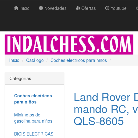
Inicio
Novedades
Ofertas
Youtube
Inicio
Catálogo
Coches electricos para niños
Categorías
Land Rover D
Coches electricos
para niños
mando RC, v
Minimotos de
QLS-8605
gasolina para niños
BICIS ELECTRICAS