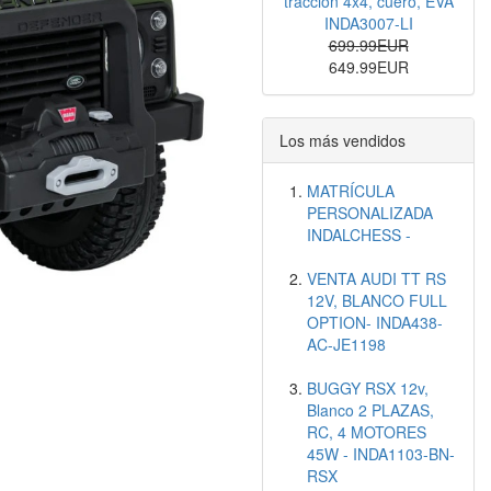
tracción 4x4, cuero, EVA
INDA3007-LI
699.99EUR
649.99EUR
Los más vendidos
MATRÍCULA
PERSONALIZADA
INDALCHESS -
VENTA AUDI TT RS
12V, BLANCO FULL
OPTION- INDA438-
AC-JE1198
BUGGY RSX 12v,
Blanco 2 PLAZAS,
RC, 4 MOTORES
45W - INDA1103-BN-
RSX