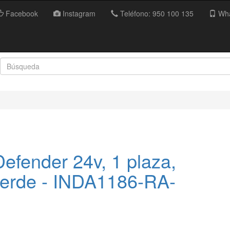
Facebook
Instagram
Teléfono: 950 100 135
Wha
efender 24v, 1 plaza,
erde - INDA1186-RA-