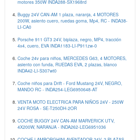
motores 350W INDA288-SX1968rd
Buggy 24V CAN-AM 1 plaza, naranja, 4 MOTORES
200W, asiento cuero, ruedas goma, Mp4, RC - INDA38-
LI-CA0
Porsche 911 GT3 24V, biplaza, negro, MP4, tracción
4x4, cuero, EVA INDA1183-LI-P911zw-0
Coche 24v para niños, MERCEDES G63, 4 MOTORES,
asiento con funda, RUEDAS EVA, 2 plazas, blanco
INDA42-LI-S307wt0
Coche niños para Drift - Ford Mustang 24V, NEGRO,
MANDO RC - INDA254-LEG6950648-AT
VENTA MOTO ELECTRICA PARA NIÑOS 24V - 250W
24V ROSA - SE-T250DH-2OR
COCHE BUGGY 24V CAN-AM MARVERICK UTV,
4X200W, NARANJA - INDA262-LEG6951036
COCHE LAMBORGHINI AVENTADOR 24V, 2 PLAZAS,