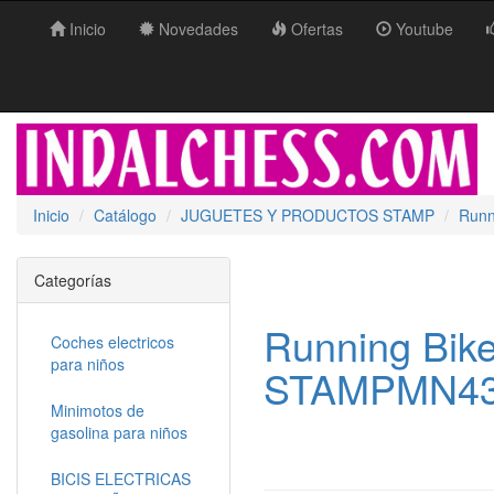
Inicio
Novedades
Ofertas
Youtube
Inicio
Catálogo
JUGUETES Y PRODUCTOS STAMP
Runn
Categorías
Running Bike
Coches electricos
para niños
STAMPMN43
Minimotos de
gasolina para niños
BICIS ELECTRICAS