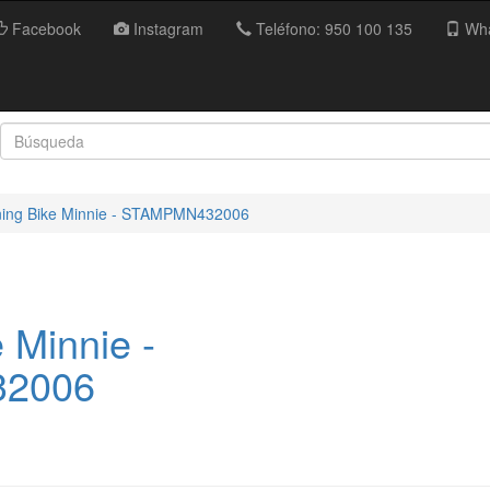
Facebook
Instagram
Teléfono: 950 100 135
Wha
ing Bike Minnie - STAMPMN432006
 Minnie -
2006