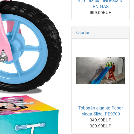
rojo - 98 cc - INDA3003-
BN-GAS
999.00EUR
Ofertas
Tobogán gigante Feber
Mega Slide. FE9709
349.99EUR
329.99EUR