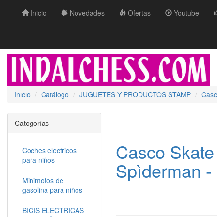
Inicio
Novedades
Ofertas
Youtube
Inicio
Catálogo
JUGUETES Y PRODUCTOS STAMP
Casc
Categorías
Casco Skate
Coches electricos
para niños
Spìderman 
Minimotos de
gasolina para niños
BICIS ELECTRICAS