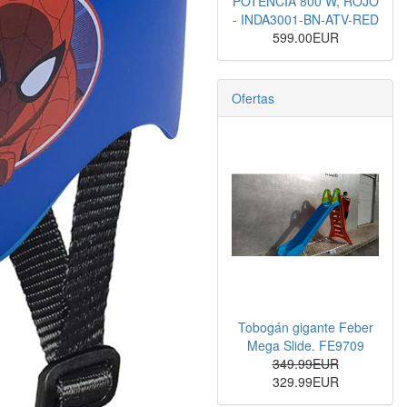
POTENCIA 800 W, ROJO
- INDA3001-BN-ATV-RED
599.00EUR
Ofertas
Tobogán gigante Feber
Mega Slide. FE9709
349.99EUR
329.99EUR