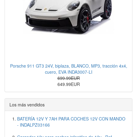
Porsche 911 GT3 24V, biplaza, BLANCO, MP3, tracción 4x4,
cuero, EVA INDA3007-LI
699.99EUR
649.99EUR
Los más vendidos
BATERÍA 12V Y 7AH PARA COCHES 12V CON MANDO
- INDALPZ03166
Cargador 12v para coches infantiles de 12v . Ref