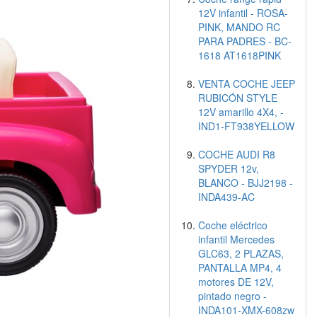
12V infantil - ROSA-
PINK, MANDO RC
PARA PADRES - BC-
1618 AT1618PINK
VENTA COCHE JEEP
RUBICÓN STYLE
12V amarillo 4X4, -
IND1-FT938YELLOW
COCHE AUDI R8
SPYDER 12v,
BLANCO - BJJ2198 -
INDA439-AC
Coche eléctrico
infantil Mercedes
GLC63, 2 PLAZAS,
PANTALLA MP4, 4
motores DE 12V,
pintado negro -
INDA101-XMX-608zw