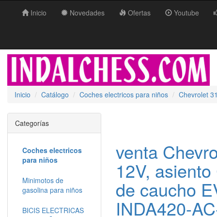
Inicio
Novedades
Ofertas
Youtube
Inicio
Catálogo
Coches electricos para niños
Chevrolet 3
Categorías
venta Chevr
Coches electricos
para niños
12V, asient
Minimotos de
de caucho 
gasolina para niños
INDA420-AC
BICIS ELECTRICAS