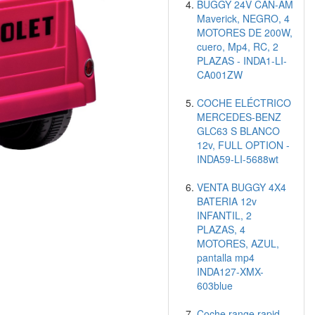
BUGGY 24V CAN-AM
Maverick, NEGRO, 4
MOTORES DE 200W,
cuero, Mp4, RC, 2
PLAZAS - INDA1-LI-
CA001ZW
COCHE ELÉCTRICO
MERCEDES-BENZ
GLC63 S BLANCO
12v, FULL OPTION -
INDA59-LI-5688wt
VENTA BUGGY 4X4
BATERIA 12v
INFANTIL, 2
PLAZAS, 4
MOTORES, AZUL,
pantalla mp4
INDA127-XMX-
603blue
Coche range rapid