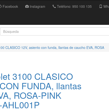
Facebook
Instagram
Teléfono: 950 100 135
Wha
100 CLASICO 12V, asiento con funda, llantas de caucho EVA, ROSA
olet 3100 CLASICO
o CON FUNDA, llantas
EVA, ROSA-PINK
-AHL001P