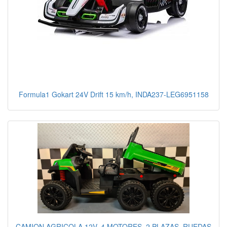
Formula1 Gokart 24V Drift 15 km/h, INDA237-LEG6951158
CAMION AGRICOLA 12V, 4 MOTORES, 2 PLAZAS, RUEDAS