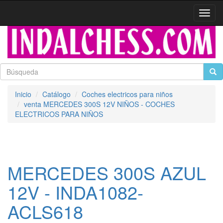
Activa
naveg
Inicio
Catálogo
Coches electricos para niños
venta MERCEDES 300S 12V NIÑOS - COCHES
ELECTRICOS PARA NIÑOS
MERCEDES 300S AZUL
12V - INDA1082-
ACLS618