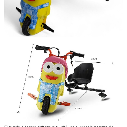
El triciclo eléctrico drift tricke 250W , es el modelo potente del