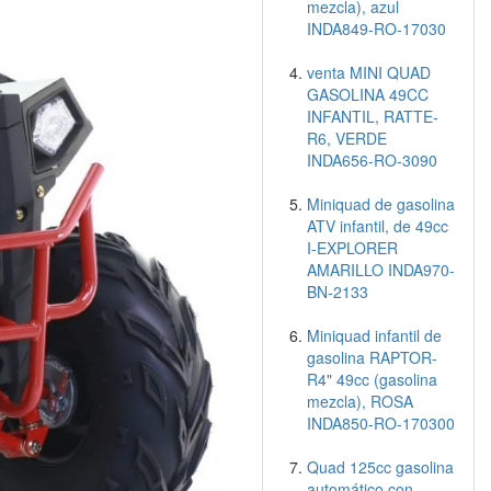
mezcla), azul
INDA849-RO-17030
venta MINI QUAD
GASOLINA 49CC
INFANTIL, RATTE-
R6, VERDE
INDA656-RO-3090
Miniquad de gasolina
ATV infantil, de 49cc
I-EXPLORER
AMARILLO INDA970-
BN-2133
Miniquad infantil de
gasolina RAPTOR-
R4" 49cc (gasolina
mezcla), ROSA
INDA850-RO-170300
Quad 125cc gasolina
automático con