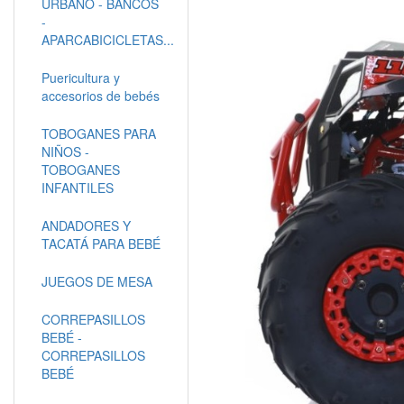
URBANO - BANCOS
-
APARCABICICLETAS...
Puericultura y
accesorios de bebés
TOBOGANES PARA
NIÑOS -
TOBOGANES
INFANTILES
ANDADORES Y
TACATÁ PARA BEBÉ
JUEGOS DE MESA
CORREPASILLOS
BEBÉ -
CORREPASILLOS
BEBÉ