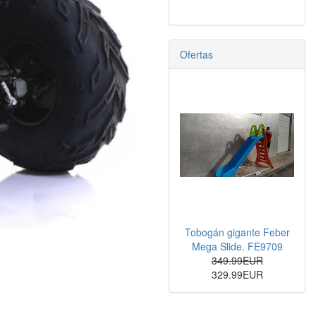
Ofertas
Tobogán gigante Feber
Mega Slide. FE9709
349.99EUR
329.99EUR