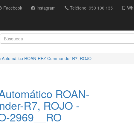
Facebook
Instagram
Teléfono: 950 100 135
Wha
c Automático ROAN-RFZ Commander-R7, ROJO
Automático ROAN-
der-R7, ROJO -
O-2969__RO