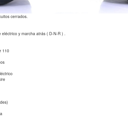
cuitos cerrados.
eléctrico y marcha atrás ( D-N-R ) .
r 110
pos
éctrico
ire
ades)
ca