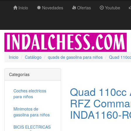
Inicio
Novedades
Ofertas
Youtube
Inicio
Catálogo
quads de gasolina para niños
Quad 110c
Categorías
Quad 110cc 
Coches electricos
para niños
RFZ Comman
Minimotos de
INDA1160-R
gasolina para niños
BICIS ELECTRICAS