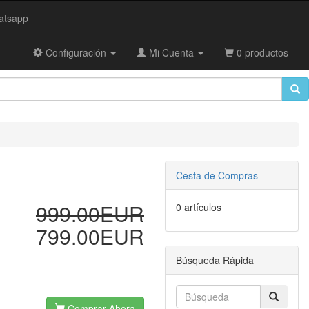
tsapp
Configuración
Mi Cuenta
0 productos
Cesta de Compras
999.00EUR
0 artículos
799.00EUR
Búsqueda Rápida
Comprar Ahora