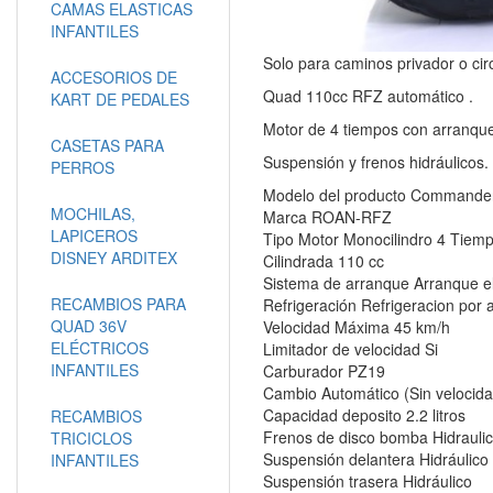
CAMAS ELASTICAS
INFANTILES
Solo para caminos privador o cir
ACCESORIOS DE
Quad 110cc RFZ automático .
KART DE PEDALES
Motor de 4 tiempos con arranque 
CASETAS PARA
Suspensión y frenos hidráulicos.
PERROS
Modelo del producto Commande
MOCHILAS,
Marca ROAN-RFZ
LAPICEROS
Tipo Motor Monocilindro 4 Tiem
DISNEY ARDITEX
Cilindrada 110 cc
Sistema de arranque Arranque el
RECAMBIOS PARA
Refrigeración Refrigeracion por a
QUAD 36V
Velocidad Máxima 45 km/h
ELÉCTRICOS
Limitador de velocidad Si
INFANTILES
Carburador PZ19
Cambio Automático (Sin velocid
Capacidad deposito 2.2 litros
RECAMBIOS
Frenos de disco bomba Hidrauli
TRICICLOS
Suspensión delantera Hidráulico
INFANTILES
Suspensión trasera Hidráulico