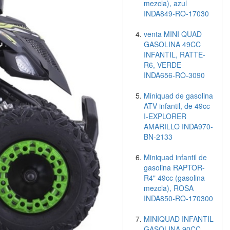
mezcla), azul
INDA849-RO-17030
venta MINI QUAD
GASOLINA 49CC
INFANTIL, RATTE-
R6, VERDE
INDA656-RO-3090
Miniquad de gasolina
ATV infantil, de 49cc
I-EXPLORER
AMARILLO INDA970-
BN-2133
Miniquad infantil de
gasolina RAPTOR-
R4" 49cc (gasolina
mezcla), ROSA
INDA850-RO-170300
MINIQUAD INFANTIL
GASOLINA 90CC