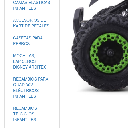
CAMAS ELASTICAS
INFANTILES
ACCESORIOS DE
KART DE PEDALES
CASETAS PARA
PERROS
MOCHILAS,
LAPICEROS
DISNEY ARDITEX
RECAMBIOS PARA
QUAD 36V
ELÉCTRICOS
INFANTILES
RECAMBIOS
TRICICLOS
INFANTILES