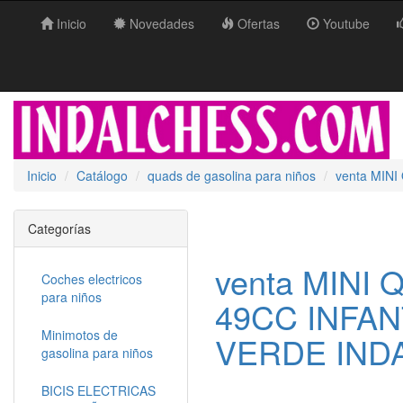
Inicio
Novedades
Ofertas
Youtube
Inicio
Catálogo
quads de gasolina para niños
venta MIN
Categorías
venta MINI
Coches electricos
para niños
49CC INFAN
Minimotos de
VERDE INDA
gasolina para niños
BICIS ELECTRICAS