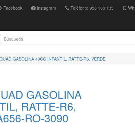
Facebook
Instagram
Teléfono: 950 100 135
Wha
I QUAD GASOLINA 49CC INFANTIL, RATTE-R6, VERDE
 QUAD GASOLINA
TIL, RATTE-R6,
656-RO-3090