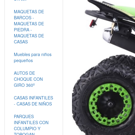
MAQUETAS DE
BARCOS -
MAQUETAS DE
PIEDRA -
MAQUETAS DE
CASAS
Muebles para niños
pequeños
AUTOS DE
CHOQUE CON
GIRO 360º
CASAS INFANTILES
- CASAS DE NIÑOS
PARQUES
INFANTILES CON
COLUMPIO Y
TOBOGAN