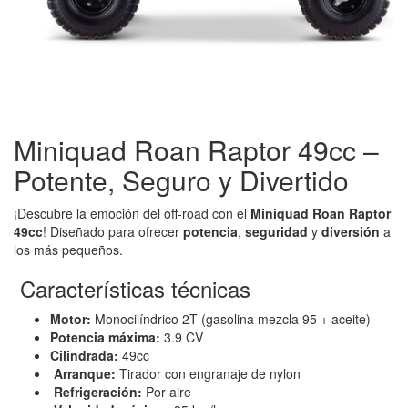
Miniquad Roan Raptor 49cc –
Potente, Seguro y Divertido
¡Descubre la emoción del off-road con el
Miniquad Roan Raptor
49cc
! Diseñado para ofrecer
potencia
,
seguridad
y
diversión
a
los más pequeños.
Características técnicas
Motor:
Monocilíndrico 2T (gasolina mezcla 95 + aceite)
Potencia máxima:
3.9 CV
Cilindrada:
49cc
Arranque:
Tirador con engranaje de nylon
Refrigeración:
Por aire