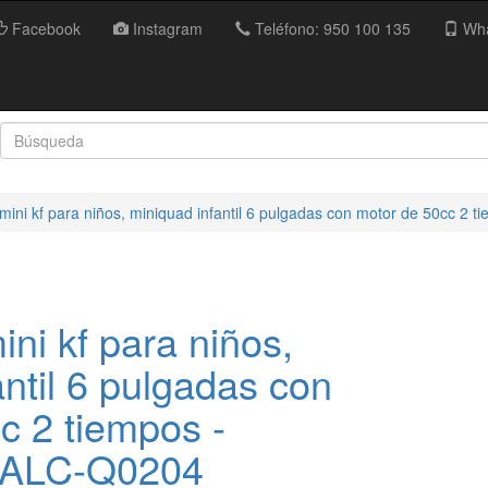
Facebook
Instagram
Teléfono: 950 100 135
Wha
ni kf para niños, miniquad infantil 6 pulgadas con motor de 50cc 2 t
i kf para niños,
ntil 6 pulgadas con
c 2 tiempos -
ALC-Q0204