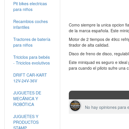
Pit bikes electricas
para niños
Recambios coches
Como siempre la unica opcion fia
infantiles
de la marca española. Este mini
Tractores de batería
Motor de 2 tiempos de 49cc refr
para niños
tirador de alta calidad.
Disco de freno de disco, regulabl
Triciclos para bebés
Este miniquad es seguro e ideal 
- Triciclos evolutivos
para cuando el piloto sufre una 
DRIFT CAR-KART
12V-24V-36V
JUGUETES DE
MECÁNICA Y
ROBÓTICA
No hay opiniones para e
JUGUETES Y
PRODUCTOS
STAMP