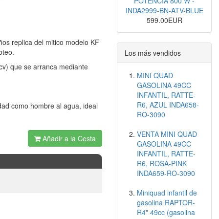
POTENCIA 800 W -
INDA2999-BN-ATV-BLUE
599.00EUR
ños replica del mitico modelo KF
oteo.
Los más vendidos
9cv) que se arranca mediante
MINI QUAD
GASOLINA 49CC
INFANTIL, RATTE-
R6, AZUL INDA658-
idad como hombre al agua, ideal
RO-3090
VENTA MINI QUAD
Añadir a la Cesta
GASOLINA 49CC
INFANTIL, RATTE-
R6, ROSA-PINK
INDA659-RO-3090
Miniquad infantil de
gasolina RAPTOR-
R4" 49cc (gasolina