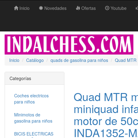
Inicio
Novedades
Ofertas
Youtube
Inicio
Catálogo
quads de gasolina para niños
Quad MTR mi
Categorías
Quad MTR min
Coches electricos
para niños
miniquad infa
Minimotos de
motor de 50c
gasolina para niños
INDA1352-M
BICIS ELECTRICAS