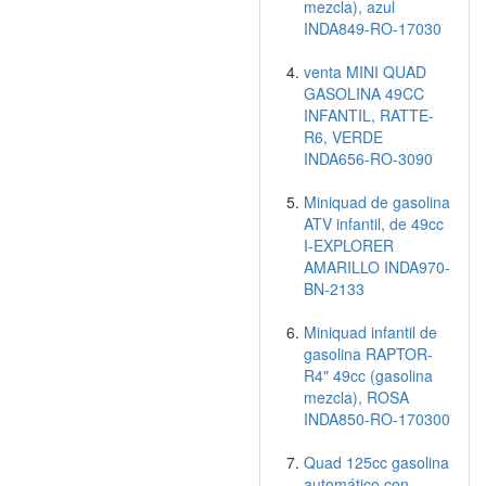
mezcla), azul
INDA849-RO-17030
venta MINI QUAD
GASOLINA 49CC
INFANTIL, RATTE-
R6, VERDE
INDA656-RO-3090
Miniquad de gasolina
ATV infantil, de 49cc
I-EXPLORER
AMARILLO INDA970-
BN-2133
Miniquad infantil de
gasolina RAPTOR-
R4" 49cc (gasolina
mezcla), ROSA
INDA850-RO-170300
Quad 125cc gasolina
automático con