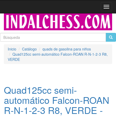
Activa
naveg
Inicio
Catálogo
quads de gasolina para niños
Quad125cc semi-automático Falcon-ROAN R-N-1-2-3 R8,
VERDE
Quad125cc semi-
automático Falcon-ROAN
R-N-1-2-3 R8, VERDE -