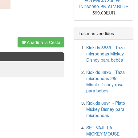
POTENCIA 800 W -
INDA2999-BN-ATV-BLUE
599.00EUR
Los más vendidos
Añadir a la Cesta
Kiokids 8889 - Taza
microondas Mickey
Disney para bebés
Kiokids 8895 - Taza
microondas 28cl
Minnie Disney rosa
o
para bebés
Kiokids 8891 - Plato
Mickey Disney para
microondas
SET VAJILLA
MICKEY MOUSE