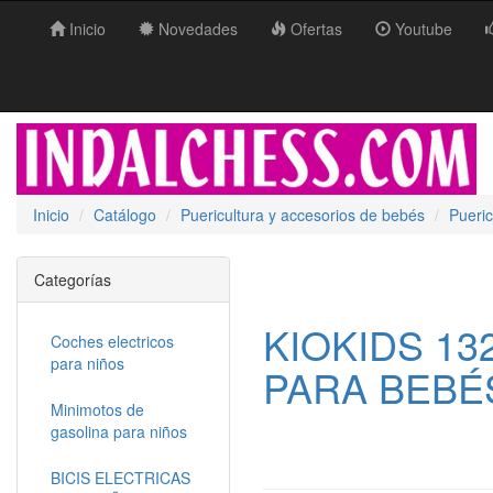
Inicio
Novedades
Ofertas
Youtube
Inicio
Catálogo
Puericultura y accesorios de bebés
Pueric
Categorías
KIOKIDS 13
Coches electricos
para niños
PARA BEBÉ
Minimotos de
gasolina para niños
BICIS ELECTRICAS