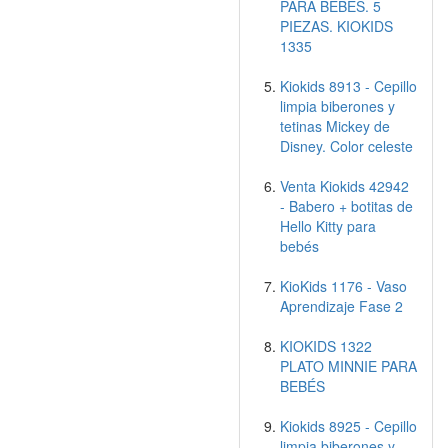
PARA BEBÉS. 5
PIEZAS. KIOKIDS
1335
Kiokids 8913 - Cepillo
limpia biberones y
tetinas Mickey de
Disney. Color celeste
Venta Kiokids 42942
- Babero + botitas de
Hello Kitty para
bebés
KioKids 1176 - Vaso
Aprendizaje Fase 2
KIOKIDS 1322
PLATO MINNIE PARA
BEBÉS
Kiokids 8925 - Cepillo
limpia biberones y