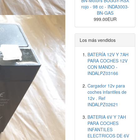
BN-Motors BUGGY-RSX
rojo - 98 cc - INDA3003-
BN-GAS
999.00EUR
Los más vendidos
BATERÍA 12V Y 7AH
PARA COCHES 12V
CON MANDO -
INDALPZ03166
Cargador 12v para
coches infantiles de
12v . Ref
INDALPZ02621
BATERIA 6V Y 7AH
PARA COCHES
INFANTILES
ELECTRICOS DE 6V