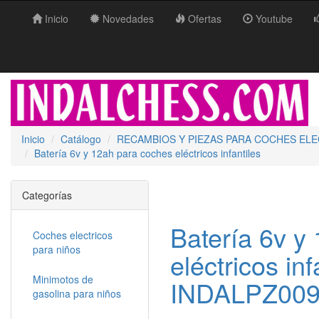
Inicio
Novedades
Ofertas
Youtube
Inicio
Catálogo
RECAMBIOS Y PIEZAS PARA COCHES EL
Batería 6v y 12ah para coches eléctricos infantiles
Categorías
Batería 6v y
Coches electricos
para niños
eléctricos inf
Minimotos de
INDALPZ00
gasolina para niños