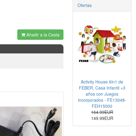
Ofertas
Añadir a la Cesta
Activity House 6in1 de
o
FEBER, Casa Infantil +3
años con Juegos
incorporados - FE13048-
FEH15000
164.99EUR
149.99EUR