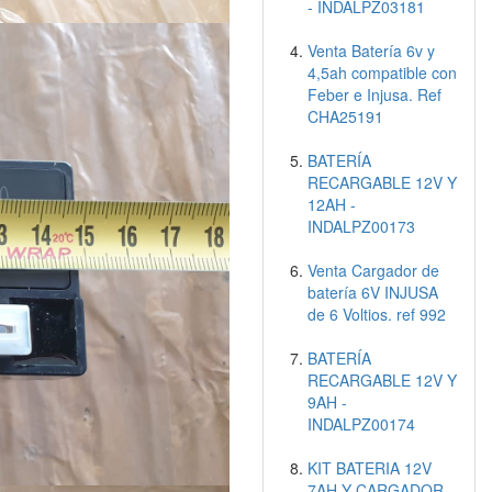
- INDALPZ03181
Venta Batería 6v y
4,5ah compatible con
Feber e Injusa. Ref
CHA25191
BATERÍA
RECARGABLE 12V Y
12AH -
INDALPZ00173
Venta Cargador de
batería 6V INJUSA
de 6 Voltios. ref 992
BATERÍA
RECARGABLE 12V Y
9AH -
INDALPZ00174
KIT BATERIA 12V
7AH Y CARGADOR