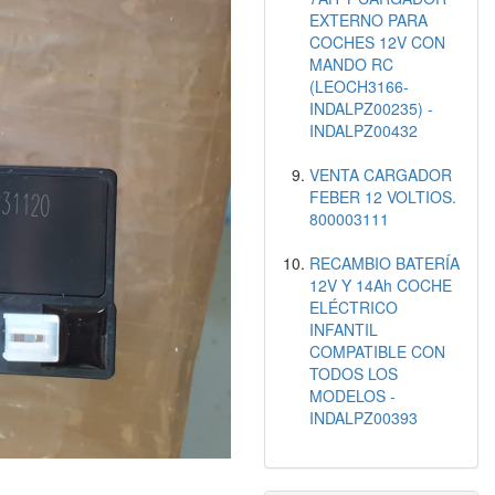
EXTERNO PARA
COCHES 12V CON
MANDO RC
(LEOCH3166-
INDALPZ00235) -
INDALPZ00432
VENTA CARGADOR
FEBER 12 VOLTIOS.
800003111
RECAMBIO BATERÍA
12V Y 14Ah COCHE
ELÉCTRICO
INFANTIL
COMPATIBLE CON
TODOS LOS
MODELOS -
INDALPZ00393