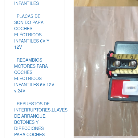
INFANTILES
PLACAS DE
SONIDO PARA
COCHES
ELÉCTRICOS
INFANTILES 6V Y
12V
RECAMBIOS
MOTORES PARA
COCHES
ELÉCTRICOS
INFANTILES 6V 12V
y 24V
REPUESTOS DE
INTERRUPTORES,LLAVES
DE ARRANQUE,
BOTONES Y
DIRECCIONES
PARA COCHES