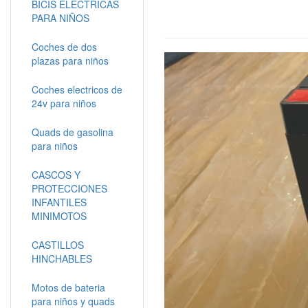
BICIS ELECTRICAS
PARA NIÑOS
Coches de dos
plazas para niños
Coches electricos de
24v para niños
Quads de gasolina
para niños
CASCOS Y
PROTECCIONES
INFANTILES
MINIMOTOS
CASTILLOS
HINCHABLES
Motos de bateria
para niños y quads