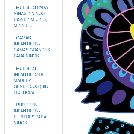
MUEBLES PARA
NIÑAS Y NIÑOS -
DISNEY, MICKEY,
MINNIE...
CAMAS
INFANTILES -
CAMAS GRANDES
PARA NIÑOS
MUEBLES
INFANTILES DE
MADERA
GENÉRICOS (SIN
LICENCIA)
PUPITRES
INFANTILES -
PUPITRES PARA
NIÑOS