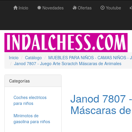
Inicio
Novedades
Ofertas
Youtube
Inicio
Catálogo
MUEBLES PARA NIÑOS - CAMAS NIÑOS - 
Janod 7807 - Juego Arte Scractch Máscaras de Animales
Categorías
Janod 7807 -
Coches electricos
para niños
Máscaras de
Minimotos de
gasolina para niños