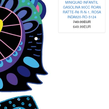
MINIQUAD INFANTIL
GASOLINA 90CC ROAN
RATTE-R6 R-N-1, ROSA
INDA820-RO-5124
749.99EUR
649.99EUR