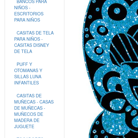
BANCOS PARA
NIÑOS -
ESCRITORIOS
PARA NIÑOS
CASITAS DE TELA
PARA NIÑOS -
CASITAS DISNEY
DE TELA
PUFF Y
OTOMANAS Y
SILLAS LUNA
INFANTILES
CASITAS DE
MUÑECAS - CASAS
DE MUÑECAS -
MUÑECOS DE
MADERA DE
JUGUETE