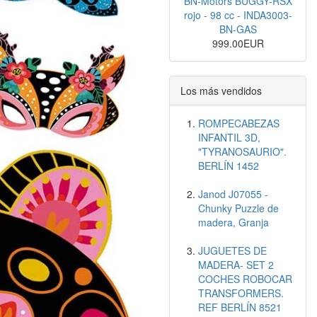
BN-Motors BUGGY-RSX
rojo - 98 cc - INDA3003-
BN-GAS
999.00EUR
Los más vendidos
ROMPECABEZAS
INFANTIL 3D,
"TYRANOSAURIO".
BERLÍN 1452
Janod J07055 -
Chunky Puzzle de
madera, Granja
JUGUETES DE
MADERA- SET 2
COCHES ROBOCAR
TRANSFORMERS.
REF BERLÍN 8521