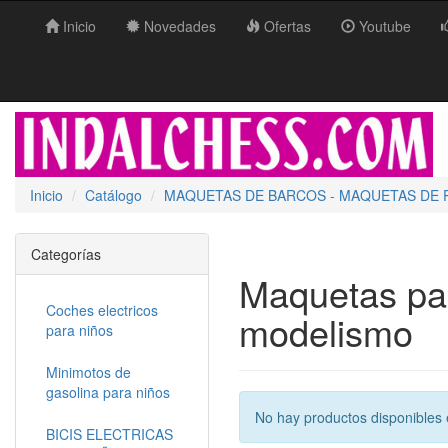
Inicio
Novedades
Ofertas
Youtube
Inicio
Catálogo
MAQUETAS DE BARCOS - MAQUETAS DE 
Categorías
Maquetas par
Coches electricos
modelismo
para niños
Minimotos de
gasolina para niños
No hay productos disponibles 
BICIS ELECTRICAS