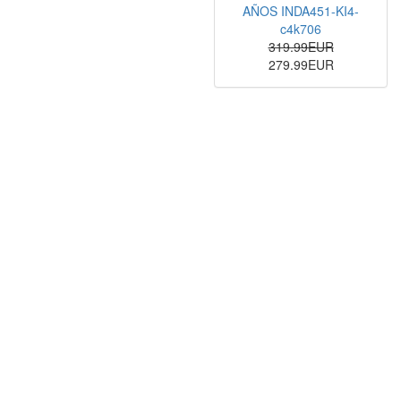
AÑOS INDA451-KI4-
c4k706
319.99EUR
279.99EUR