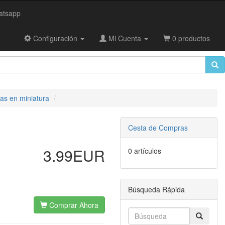
tsapp
Configuración
Mi Cuenta
0 productos
as en miniatura
Cesta de Compras
3.99EUR
0 artículos
Búsqueda Rápida
Comprar Ahora