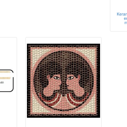
Keran
e
m