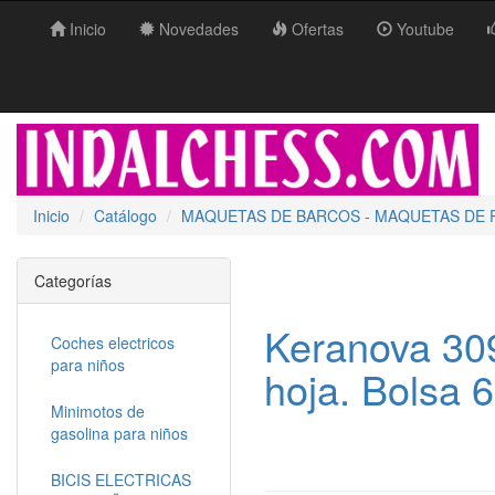
Inicio
Novedades
Ofertas
Youtube
Inicio
Catálogo
MAQUETAS DE BARCOS - MAQUETAS DE 
Categorías
Keranova 30
Coches electricos
para niños
hoja. Bolsa 
Minimotos de
gasolina para niños
BICIS ELECTRICAS