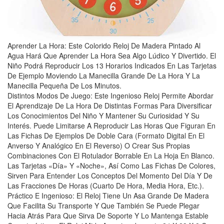
Aprender La Hora: Este Colorido Reloj De Madera Pintado Al
Agua Hará Que Aprender La Hora Sea Algo Lúdico Y Divertido. El
Niño Podrá Reproducir Los 13 Horarios Indicados En Las Tarjetas
De Ejemplo Moviendo La Manecilla Grande De La Hora Y La
Manecilla Pequeña De Los Minutos.
Distintos Modos De Juego: Este Ingenioso Reloj Permite Abordar
El Aprendizaje De La Hora De Distintas Formas Para Diversificar
Los Conocimientos Del Niño Y Mantener Su Curiosidad Y Su
Interés. Puede Limitarse A Reproducir Las Horas Que Figuran En
Las Fichas De Ejemplos De Doble Cara (Formato Digital En El
Anverso Y Analógico En El Reverso) O Crear Sus Propias
Combinaciones Con El Rotulador Borrable En La Hoja En Blanco.
Las Tarjetas «Día» Y «Noche», Así Como Las Fichas De Colores,
Sirven Para Entender Los Conceptos Del Momento Del Día Y De
Las Fracciones De Horas (Cuarto De Hora, Media Hora, Etc.).
Práctico E Ingenioso: El Reloj Tiene Un Asa Grande De Madera
Que Facilita Su Transporte Y Que También Se Puede Plegar
Hacia Atrás Para Que Sirva De Soporte Y Lo Mantenga Estable