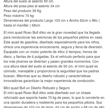
Altura del suelo al asiento 50 cm.
Altura del posa pies al asiento 34 cm
Peso del producto 39 Kg
Peso máximo 70 kg
Dimensiones del producto Largo 103 cm x Ancho 62cm x Alto (
hasta el manillar ) 68cm
El mini quad Roan Bull 49cc es la gran novedad que ha llegado
para revolucionar las aventuras de los pequeños pilotos en casa.
Este quad de gasolina, diseñado especialmente para los niños,
ofrece una experiencia emocionante, segura y llena de diversión.
Equipado con un motor potente de 49cc 2 tiempos, frenos de
disco, y llantas de 6 pulgadas. Es el vehículo perfecto para que
los más jóvenes se diviertan y pasen grandes momentos. Con
una altura ideal del suelo al asiento de 50 cm, el mini quad es
cómodo, manejable y proporciona la seguridad que los padres
buscan. Mientras que su diseño robusto y características
innovadoras garantizan la mejor experiencia de conducción.
Mini quad Bull un Diseño Robusto y Seguro
El mini quad Roan Bull 49cc está diseñado con un chasis
reforzado que soporta hasta 70 kg de peso, lo que lo convierte en
una opción duradera y resistente para los pequeños pilotos. Sus
dimensiones de 103 cm de largo, 62 cm de ancho y 68 cm de alto