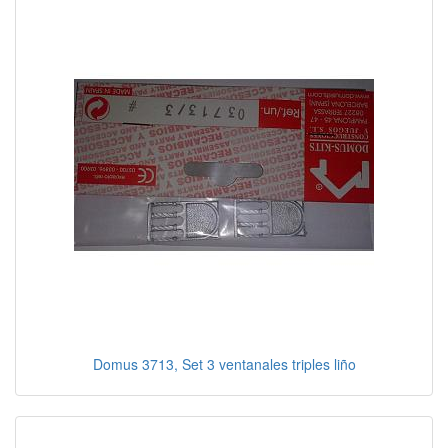
Domus 3713, Set 3 ventanales triples liño