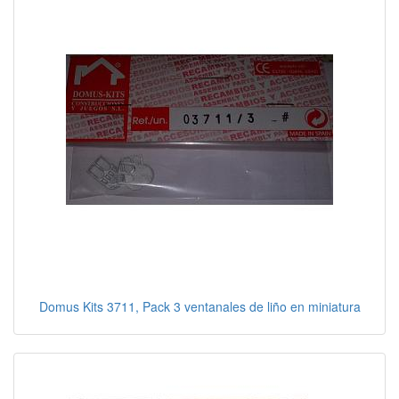
Domus Kits 3711, Pack 3 ventanales de liño en miniatura