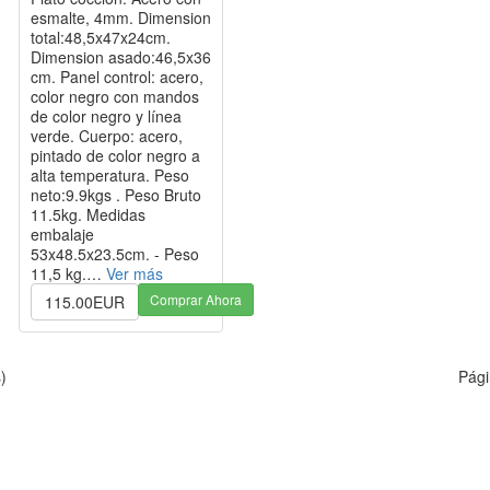
esmalte, 4mm. Dimension
total:48,5x47x24cm.
Dimension asado:46,5x36
cm. Panel control: acero,
color negro con mandos
de color negro y línea
verde. Cuerpo: acero,
pintado de color negro a
alta temperatura. Peso
neto:9.9kgs . Peso Bruto
11.5kg. Medidas
embalaje
53x48.5x23.5cm. - Peso
11,5 kg.…
Ver más
Comprar Ahora
115.00EUR
)
Pági