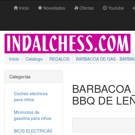
Inicio
Novedades
Ofertas
Youtube
Inicio
Catálogo
REGALOS
BARBACOA DE GAS - BARBA
Categorías
BARBACOA 
Coches electricos
BBQ DE LE
para niños
Minimotos de
gasolina para niños
BICIS ELECTRICAS