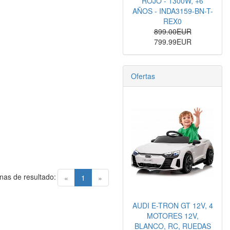
ROJO - 1300W, +6
AÑOS - INDA3159-BN-T-
REX0
899.00EUR
799.99EUR
Ofertas
nas de resultado:
(current)
«
1
»
AUDI E-TRON GT 12V, 4
MOTORES 12V,
BLANCO, RC, RUEDAS