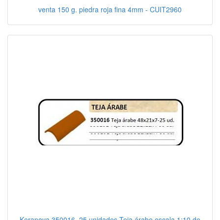
venta 150 g. piedra roja fina 4mm - CUIT2960
Keranova 350016. 25 unidades Teja árabe escala 1:10 de