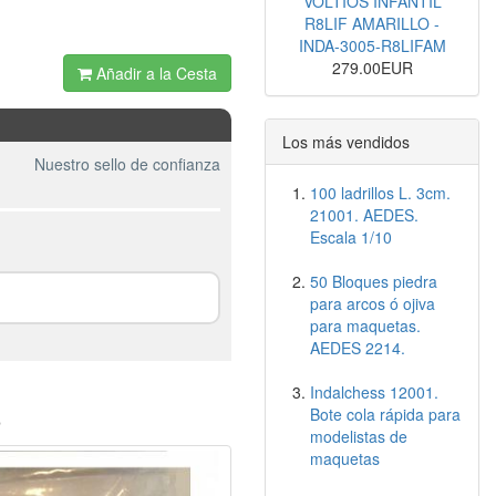
VOLTIOS INFANTIL
R8LIF AMARILLO -
INDA-3005-R8LIFAM
279.00EUR
Añadir a la Cesta
Los más vendidos
Nuestro sello de confianza
100 ladrillos L. 3cm.
21001. AEDES.
Escala 1/10
50 Bloques piedra
para arcos ó ojiva
para maquetas.
AEDES 2214.
Indalchess 12001.
o
Bote cola rápida para
modelistas de
maquetas