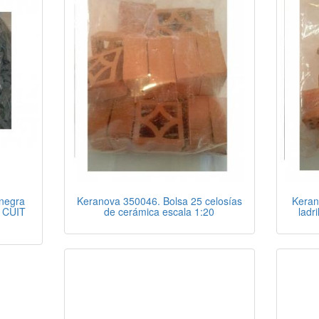
 negra
Keranova 350046. Bolsa 25 celosías
Keran
. CUIT
de cerámica escala 1:20
ladr