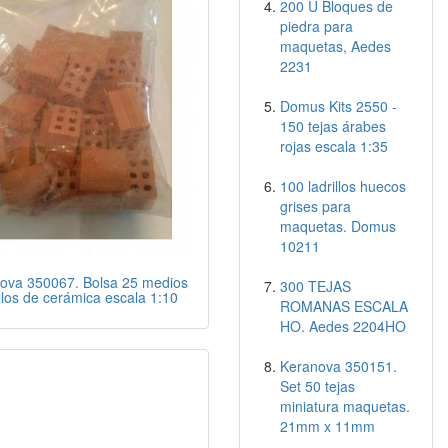
200 U Bloques de
piedra para
maquetas, Aedes
2231
Domus Kits 2550 -
150 tejas árabes
rojas escala 1:35
100 ladrillos huecos
grises para
maquetas. Domus
10211
ova 350067. Bolsa 25 medios
300 TEJAS
illos de cerámica escala 1:10
ROMANAS ESCALA
HO. Aedes 2204HO
Keranova 350151.
Set 50 tejas
miniatura maquetas.
21mm x 11mm