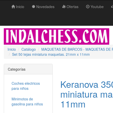
Inicio
Novedades
Ofertas
Youtube
Inicio
Catálogo
MAQUETAS DE BARCOS - MAQUETAS DE 
Set 50 tejas miniatura maquetas. 21mm x 11mm
Categorías
Keranova 350
Coches electricos
para niños
miniatura m
Minimotos de
11mm
gasolina para niños