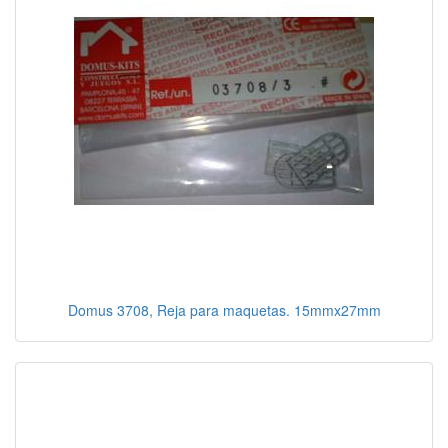
Domus 3708, Reja para maquetas. 15mmx27mm