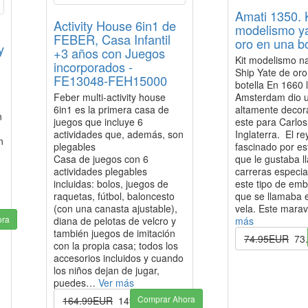
Amati 1350. K
Activity House 6in1 de
modelismo y
FEBER, Casa Infantil
oro en una bo
y
+3 años con Juegos
Kit modelismo na
incorporados -
Ship Yate de or
FE13048-FEH15000
botella En 1660 
Feber multi-activity house
Amsterdam dio u
6in1 es la primera casa de
altamente deco
n
juegos que incluye 6
este para Carlos
actividades que, además, son
Inglaterra. El re
n
plegables
fascinado por es
Casa de juegos con 6
que le gustaba l
actividades plegables
carreras especi
incluidas: bolos, juegos de
este tipo de em
raquetas, fútbol, baloncesto
que se llamaba 
(con una canasta ajustable),
vela. Este mara
ora
diana de pelotas de velcro y
más
también juegos de imitación
74.95EUR
73
con la propia casa; todos los
accesorios incluidos y cuando
los niños dejan de jugar,
puedes…
Ver más
Comprar Ahora
164.99EUR
149.99EUR