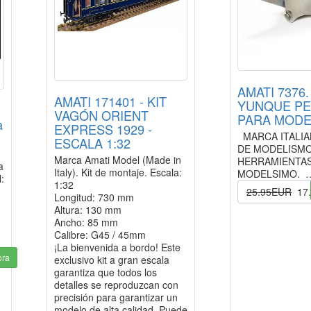
AMATI 7376.
AMATI 171401 - KIT
YUNQUE P
VAGÓN ORIENT
PARA MODE
a
EXPRESS 1929 -
MARCA ITALIA
ESCALA 1:32
DE MODELISMO
Marca Amati Model (Made in
HERRAMIENTAS
a
Italy). Kit de montaje. Escala:
MODELSIMO.
:
1:32
25.95EUR
17
Longitud: 730 mm
Altura: 130 mm
Ancho: 85 mm
Calibre: G45 / 45mm
¡La bienvenida a bordo! Este
ora
exclusivo kit a gran escala
garantiza que todos los
detalles se reproduzcan con
precisión para garantizar un
modelo de alta calidad. Puede