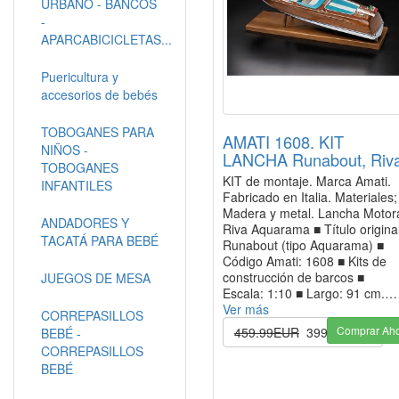
URBANO - BANCOS
-
APARCABICICLETAS...
Puericultura y
accesorios de bebés
TOBOGANES PARA
AMATI 1608. KIT
NIÑOS -
LANCHA Runabout, Riv
TOBOGANES
KIT de montaje. Marca Amati.
INFANTILES
Fabricado en Italia. Materiales;
Madera y metal. Lancha Motor
ANDADORES Y
Riva Aquarama ■ Título original
TACATÁ PARA BEBÉ
Runabout (tipo Aquarama) ■
Código Amati: 1608 ■ Kits de
construcción de barcos ■
JUEGOS DE MESA
Escala: 1:10 ■ Largo: 91 cm.…
Ver más
CORREPASILLOS
Comprar Ah
459.99EUR
399.99EUR
BEBÉ -
CORREPASILLOS
BEBÉ