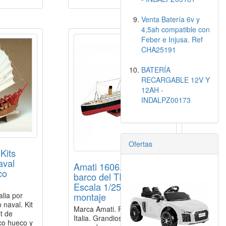
Venta Batería 6v y
4,5ah compatible con
Feber e Injusa. Ref
CHA25191
BATERÍA
RECARGABLE 12V Y
12AH -
INDALPZ00173
Ofertas
Kits
aval
Amati 1606. Maqueta
co
barco del TITANIC.
Escala 1/250. Kit de
lia por
montaje
naval. Kit
Marca Amati. Fabricado en
it de
Italia. Grandioso kit de montaje
co hueco y