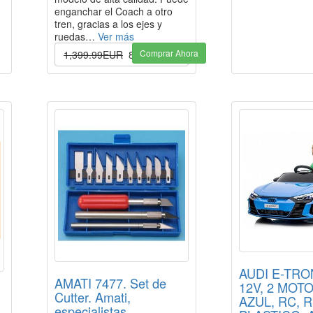
enganchar el Coach a otro
tren, gracias a los ejes y
ruedas…
Ver más
Comprar Ahora
1,399.99EUR
899.99EUR
AUDI E-TRO
AMATI 7477. Set de
12V, 2 MOT
Cutter. Amati,
AZUL, RC, 
especialistas