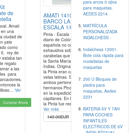
para arcos ó ojiva
it
para maquetas.
ate de
AEDES 2214.
AMATI 1410. KIT
tella
BARCO LA PINTA.
MATRÍCULA
val. Amati
ESCALA 1/65
o en una
PERSONALIZADA
Pinta - Escala 1:65 Fuera del
la ciudad de
INDALCHESS -
diario de Colón, la literatura
n yate
española no como "información
rado como
Indalchess 12001.
exhaustiva sobre las dos
 II, rey de
Bote cola rápida para
carabelas que acompañaron a
y estaba tan
la Santa María a las
modelistas de
te regalo
Indias. Originalmente, la Niña y
maquetas
lamar a las
la Pinta eran carabelas con
ales para
velas latinas. Se sabe que
200 U Bloques de
barcaciones,
ambos pertenecían a los
entonces la
piedra para
hermanos Pinzón participantes
villoso…
Ver
maquetas, Aedes
en la expedición como
2231
capitanes. En las Islas Canarias
Comprar Ahora
.99EUR
la Pinta fue reestructurado…
BATERIA 6V Y 7AH
Ver más
PARA COCHES
Comprar Ahora
149.00EUR
139.00EUR
INFANTILES
ELECTRICOS DE 6V
- INDALPZ03181