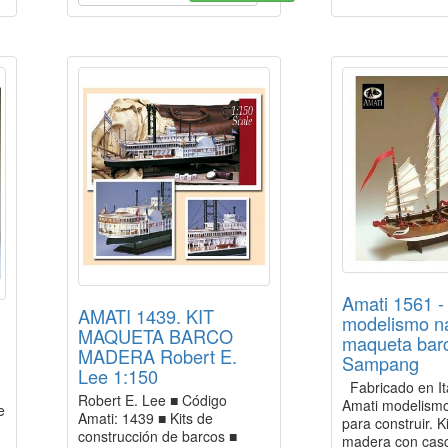
Amati 1561 - 
AMATI 1439. KIT
modelismo n
MAQUETA BARCO
maqueta bar
MADERA Robert E.
Sampang
Lee 1:150
Fabricado en Ita
Robert E. Lee ■ Código
Amati modelismo 
e
Amati: 1439 ■ Kits de
para construir. K
construcción de barcos ■
madera con cas