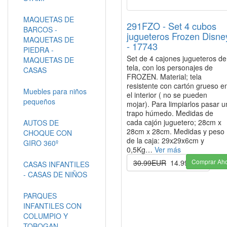
MAQUETAS DE
291FZO - Set 4 cubos
BARCOS -
jugueteros Frozen Disne
MAQUETAS DE
- 17743
PIEDRA -
Set de 4 cajones jugueteros de
MAQUETAS DE
tela, con los personajes de
CASAS
FROZEN. Material; tela
resistente con cartón grueso e
Muebles para niños
el interior ( no se pueden
pequeños
mojar). Para limpiarlos pasar u
trapo húmedo. Medidas de
cada cajón juguetero; 28cm x
AUTOS DE
28cm x 28cm. Medidas y peso
CHOQUE CON
de la caja: 29x29x6cm y
GIRO 360º
0,5Kg…
Ver más
Comprar Ah
30.99EUR
14.99EUR
CASAS INFANTILES
- CASAS DE NIÑOS
PARQUES
INFANTILES CON
COLUMPIO Y
TOBOGAN