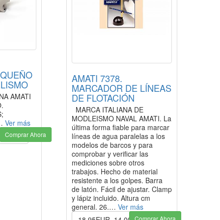
EQUEÑO
AMATI 7378.
LISMO
MARCADOR DE LÍNEAS
NA AMATI
DE FLOTACIÓN
.
MARCA ITALIANA DE
;
MODLEISMO NAVAL AMATI. La
 …
Ver más
última forma fiable para marcar
Comprar Ahora
.99EUR
líneas de agua paralelas a los
modelos de barcos y para
comprobar y verificar las
mediciones sobre otros
trabajos. Hecho de material
resistente a los golpes. Barra
de latón. Fácil de ajustar. Clamp
y lápiz incluido. Altura cm
general. 26.…
Ver más
Comprar Ahora
18.95EUR
14.00EUR