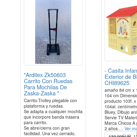
- Casita Infant
"Arditex Zk50603
Exterior de B
Carrito Con Ruedas
CHI89625
Para Mochilas De
amaño 84 cm x 
Zaska-Zaska "
104 cm Dimensi
Carrito-Trolley plegable con
producto 103f. x
plataforma y ruedas.
104al. centímet
Se adapta a cualquier mochila
Bluey, Dibujo an
que incorpore banda trasera
Servie TV Materi
para carrito.
Marca Chicos A p
Se abre/cierra con gran
2 años.…
Ver m
facilidad. Una vez cerrado,
139.99EUR
1