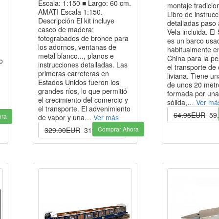
Escala: 1:150 ■ Largo: 60 cm.
montaje tradicion
AMATI Escala 1:150.
Libro de instruc
Descripción El kit incluye
detalladas paso 
casco de madera;
Vela incluida. E
fotograbados de bronce para
es un barco usa
los adornos, ventanas de
habitualmente e
metal blanco..., planos e
China para la pe
o
instrucciones detalladas. Las
el transporte de
primeras carreteras en
liviana. Tiene un
Estados Unidos fueron los
de unos 20 metr
grandes ríos, lo que permitió
formada por una
el crecimiento del comercio y
sólida,…
Ver má
el transporte. El advenimiento
64.95EUR
59
ora
de vapor y una…
Ver más
Comprar Ahora
329.00EUR
319.00EUR