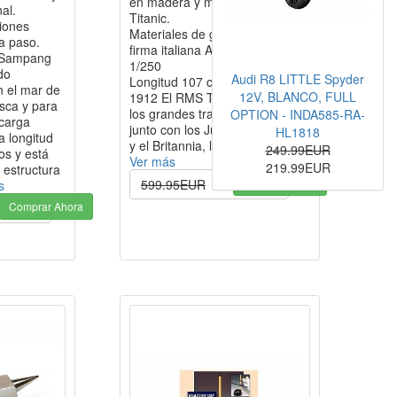
en madera y metal del mítico
al.
Titanic.
ciones
Materiales de gran calidad de la
a paso.
firma italiana Amati. Escala:
l Sampang
1/250
do
Audi R8 LITTLE Spyder
Longitud 107 cm TITANIC -
n el mar de
12V, BLANCO, FULL
1912 El RMS Titanic era uno de
sca y para
los grandes transatlánticos,
OPTION - INDA585-RA-
 carga
junto con los Juegos Olímpicos
HL1818
a longitud
y el Britannia, la compañía…
249.99EUR
os y está
Ver más
219.99EUR
 estructura
Comprar Ahora
599.95EUR
569.99EUR
s
Comprar Ahora
.00EUR