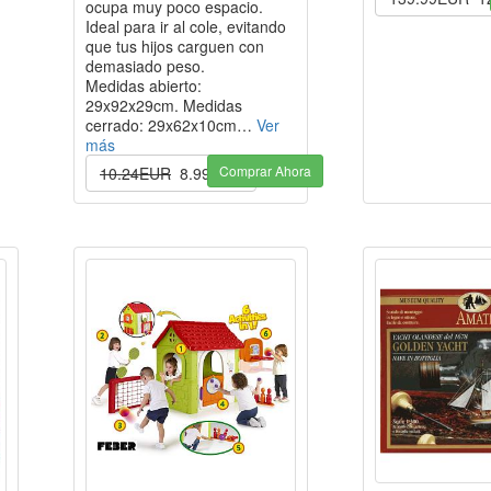
ocupa muy poco espacio.
Ideal para ir al cole, evitando
que tus hijos carguen con
demasiado peso.
Medidas abierto:
29x92x29cm. Medidas
cerrado: 29x62x10cm…
Ver
más
Comprar Ahora
10.24EUR
8.99EUR