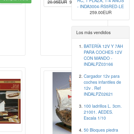
RC, 1 PLAZA, 1-4 AÑOS
Comprar Ahora
20.95EUR
9.99EUR
- INDA3004-RS5RED-LE
259.00EUR
Los más vendidos
BATERÍA 12V Y 7AH
PARA COCHES 12V
CON MANDO -
INDALPZ03166
Cargador 12v para
coches infantiles de
12v . Ref
INDALPZ02621
100 ladrillos L. 3cm.
21001. AEDES.
Escala 1/10
50 Bloques piedra