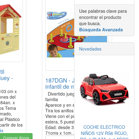
Use palabras clave para
encontrar el producto
que busca.
Búsqueda Avanzada
Novedades
il
luey -
187DGN - Juego de aros
infantil de material textil
103 cm x
Divertido juego para toda la
ones del
familia
 84an. x
Aparece y en el segundo
ros Tema
Tira los anillos sobre los postes
imado,
Viene con el pop fuera de juego
al Plástico
estera, 5 puestos y 6 anillos
artir de los
COCHE ELECTRICO
Edad: desde 3 años + 61cms x
ás
71cms x 1cm…
Ver más
NIÑOS 12V RS6 ROJO,
Comprar Ahora
29.99EUR