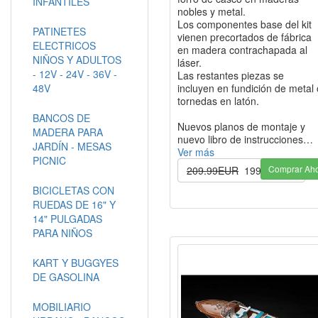
INFANTILES
nobles y metal.
Los componentes base del kit
PATINETES
vienen precortados de fábrica
ELECTRICOS
en madera contrachapada al
NIÑOS Y ADULTOS
láser.
- 12V - 24V - 36V -
Las restantes piezas se
48V
incluyen en fundición de metal 
tornedas en latón.
BANCOS DE
Nuevos planos de montaje y
MADERA PARA
nuevo libro de instrucciones…
JARDÍN - MESAS
Ver más
PICNIC
Comprar Ah
209.99EUR
199.00EUR
BICICLETAS CON
RUEDAS DE 16" Y
14" PULGADAS
PARA NIÑOS
KART Y BUGGYES
DE GASOLINA
MOBILIARIO